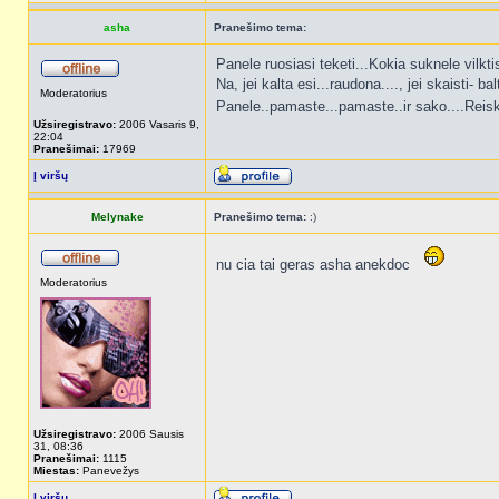
asha
Pranešimo tema:
Panele ruosiasi teketi...Kokia suknele vilkti
Na, jei kalta esi...raudona...., jei skaisti- bal
Moderatorius
Panele..pamaste...pamaste..ir sako....Reiskia
Užsiregistravo:
2006 Vasaris 9,
22:04
Pranešimai:
17969
Į viršų
Melynake
Pranešimo tema:
:)
nu cia tai geras asha anekdoc
Moderatorius
Užsiregistravo:
2006 Sausis
31, 08:36
Pranešimai:
1115
Miestas:
Panevežys
Į viršų