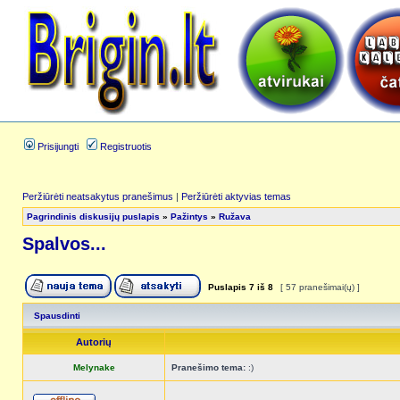
Prisijungti
Registruotis
Peržiūrėti neatsakytus pranešimus
|
Peržiūrėti aktyvias temas
Pagrindinis diskusijų puslapis
»
Pažintys
»
Ružava
Spalvos...
Puslapis
7
iš
8
[ 57 pranešimai(ų) ]
Spausdinti
Autorių
Melynake
Pranešimo tema:
:)