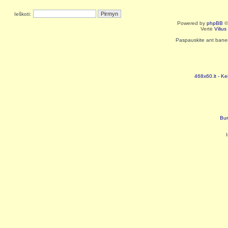
Ieškoti:
Powered by
phpBB
©
Vertė
Viliu
Paspauskite ant baneri
468x60.lt - Ke
Bur
I