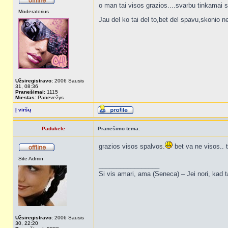
o man tai visos grazios....svarbu tinkamai 
Moderatorius
Jau del ko tai del to,bet del spavu,skonio 
Užsiregistravo:
2006 Sausis
31, 08:36
Pranešimai:
1115
Miestas:
Panevežys
Į viršų
Padukele
Pranešimo tema:
grazios visos spalvos.
bet va ne visos.. t
Site Admin
_________________
Si vis amari, ama (Seneca) – Jei nori, kad t
Užsiregistravo:
2006 Sausis
30, 22:20