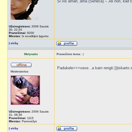
Si vis amari, ama (Seneca) – Jei nori, kad t
Užsiregistravo:
2006 Sausis
30, 22:20
Pranešimai:
9200
Miestas:
Is suvalkijos lygumu
Į viršų
Melynake
Pranešimo tema:
:)
Padukele>>>xexe...a kam rengti:)))iskarto 
Moderatorius
Užsiregistravo:
2006 Sausis
31, 08:36
Pranešimai:
1115
Miestas:
Panevežys
Į viršų