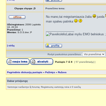
Chyupa chyups ;D
Pranešimo tema:
Nu mano,tai mėgstamiausia žalia
juoda
man spalwu patinka
Užsiregistravo:
2006 Lapkritis
16, 20:33
_________________
Pranešimai:
1
Miestas:
S.O.S.tine ;P
Labai myliu EMO belniokus 
Į viršų
Rodyti paskutinius pranešimus:
Puslapis
7
iš
8
[ 57 pranešimai(ų) ]
Pagrindinis diskusijų puslapis
»
Pažintys
»
Ružava
Dabar prisijungę
Vartotojai naršantys šį forumą: Registruotų vartotojų nėra ir 0 svečių