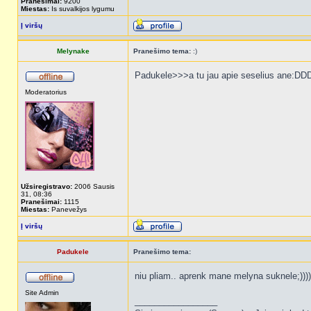
Pranešimai:
9200
Miestas:
Is suvalkijos lygumu
Į viršų
Melynake
Pranešimo tema:
:)
Padukele>>>a tu jau apie seselius ane:D
Moderatorius
Užsiregistravo:
2006 Sausis
31, 08:36
Pranešimai:
1115
Miestas:
Panevežys
Į viršų
Padukele
Pranešimo tema:
niu pliam.. aprenk mane melyna suknele;))))
Site Admin
_________________