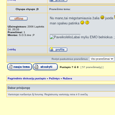
Chyupa chyups ;D
Pranešimo tema:
Nu mano,tai mėgstamiausia žalia
juoda
man spalwu patinka
Užsiregistravo:
2006 Lapkritis
16, 20:33
_________________
Pranešimai:
1
Miestas:
S.O.S.tine ;P
Labai myliu EMO belniokus 
Į viršų
Rodyti paskutinius pranešimus:
Puslapis
7
iš
8
[ 57 pranešimai(ų) ]
Pagrindinis diskusijų puslapis
»
Pažintys
»
Ružava
Dabar prisijungę
Vartotojai naršantys šį forumą: Registruotų vartotojų nėra ir 0 svečių