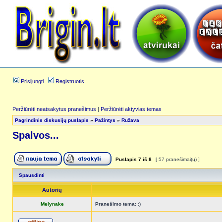
Prisijungti
Registruotis
Peržiūrėti neatsakytus pranešimus
|
Peržiūrėti aktyvias temas
Pagrindinis diskusijų puslapis
»
Pažintys
»
Ružava
Spalvos...
Puslapis
7
iš
8
[ 57 pranešimai(ų) ]
Spausdinti
Autorių
Melynake
Pranešimo tema:
:)