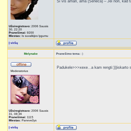
Si vis amari, ama (Seneca) – Jei nori, kad t
Užsiregistravo:
2006 Sausis
30, 22:20
Pranešimai:
9200
Miestas:
Is suvalkijos lygumu
Į viršų
Melynake
Pranešimo tema:
:)
Padukele>>>xexe...a kam rengti:)))iskarto 
Moderatorius
Užsiregistravo:
2006 Sausis
31, 08:36
Pranešimai:
1115
Miestas:
Panevežys
Į viršų