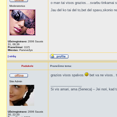
o man tai visos grazios....svarbu tinkamai 
Moderatorius
Jau del ko tai del to,bet del spavu,skonio 
Užsiregistravo:
2006 Sausis
31, 08:36
Pranešimai:
1115
Miestas:
Panevežys
Į viršų
Padukele
Pranešimo tema:
grazios visos spalvos.
bet va ne visos.. t
Site Admin
_________________
Si vis amari, ama (Seneca) – Jei nori, kad t
Užsiregistravo:
2006 Sausis
30, 22:20