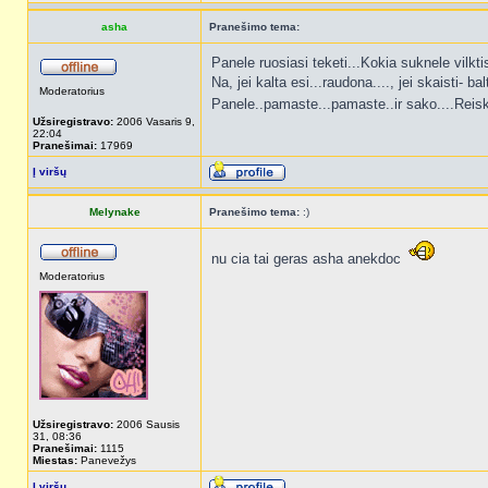
asha
Pranešimo tema:
Panele ruosiasi teketi...Kokia suknele vilkti
Na, jei kalta esi...raudona...., jei skaisti- bal
Moderatorius
Panele..pamaste...pamaste..ir sako....Reiskia
Užsiregistravo:
2006 Vasaris 9,
22:04
Pranešimai:
17969
Į viršų
Melynake
Pranešimo tema:
:)
nu cia tai geras asha anekdoc
Moderatorius
Užsiregistravo:
2006 Sausis
31, 08:36
Pranešimai:
1115
Miestas:
Panevežys
Į viršų