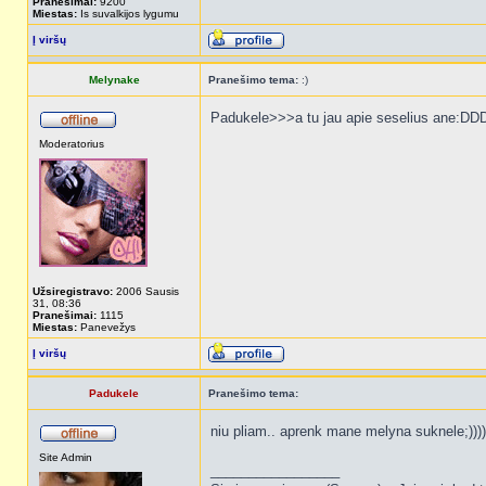
Pranešimai:
9200
Miestas:
Is suvalkijos lygumu
Į viršų
Melynake
Pranešimo tema:
:)
Padukele>>>a tu jau apie seselius ane:D
Moderatorius
Užsiregistravo:
2006 Sausis
31, 08:36
Pranešimai:
1115
Miestas:
Panevežys
Į viršų
Padukele
Pranešimo tema:
niu pliam.. aprenk mane melyna suknele;))))
Site Admin
_________________