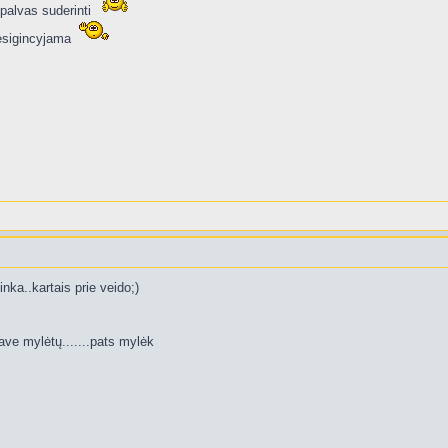
spalvas suderinti
nesigincyjama
inka..kartais prie veido;)
ave mylėtų.......pats mylėk