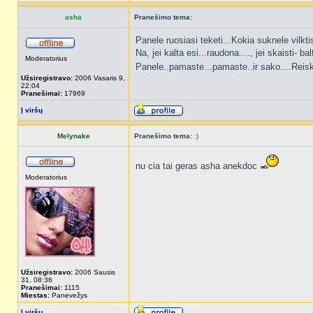
asha
Pranešimo tema:
Panele ruosiasi teketi...Kokia suknele vilkti
Na, jei kalta esi...raudona...., jei skaisti- bal
Moderatorius
Panele..pamaste...pamaste..ir sako....Reiskia
Užsiregistravo:
2006 Vasaris 9,
22:04
Pranešimai:
17969
Į viršų
Melynake
Pranešimo tema:
:)
nu cia tai geras asha anekdoc
Moderatorius
Užsiregistravo:
2006 Sausis
31, 08:36
Pranešimai:
1115
Miestas:
Panevežys
Į viršų