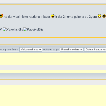
na dar visai nieko raudona ir balta
ir dar žinoma geltona su žydra
;P
inius pranešimus:
Rūšiuoti pagal