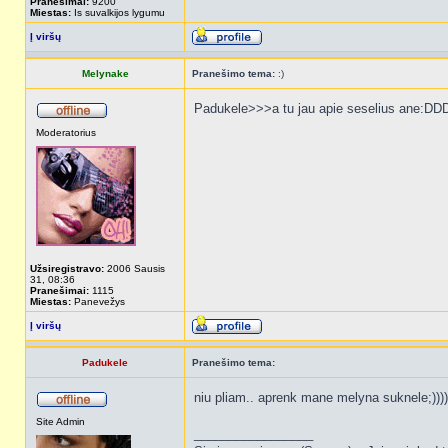
Pranešimai:
9200
Miestas:
Is suvalkijos lygumu
Į viršų
Melynake
Pranešimo tema:
:)
Padukele>>>a tu jau apie seselius ane:D
Moderatorius
Užsiregistravo:
2006 Sausis
31, 08:36
Pranešimai:
1115
Miestas:
Panevežys
Į viršų
Padukele
Pranešimo tema:
niu pliam.. aprenk mane melyna suknele;))))
Site Admin
_________________