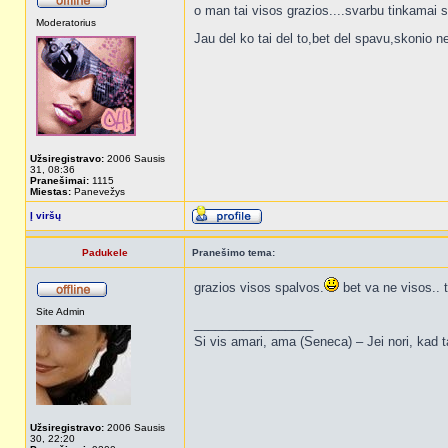
o man tai visos grazios....svarbu tinkamai 
Moderatorius
Jau del ko tai del to,bet del spavu,skonio 
Užsiregistravo:
2006 Sausis
31, 08:36
Pranešimai:
1115
Miestas:
Panevežys
Į viršų
Padukele
Pranešimo tema:
grazios visos spalvos.
bet va ne visos.. t
Site Admin
_________________
Si vis amari, ama (Seneca) – Jei nori, kad t
Užsiregistravo:
2006 Sausis
30, 22:20