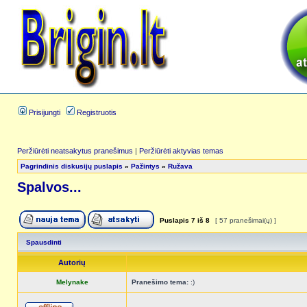
Prisijungti
Registruotis
Peržiūrėti neatsakytus pranešimus
|
Peržiūrėti aktyvias temas
Pagrindinis diskusijų puslapis
»
Pažintys
»
Ružava
Spalvos...
Puslapis
7
iš
8
[ 57 pranešimai(ų) ]
Spausdinti
Autorių
Melynake
Pranešimo tema:
:)