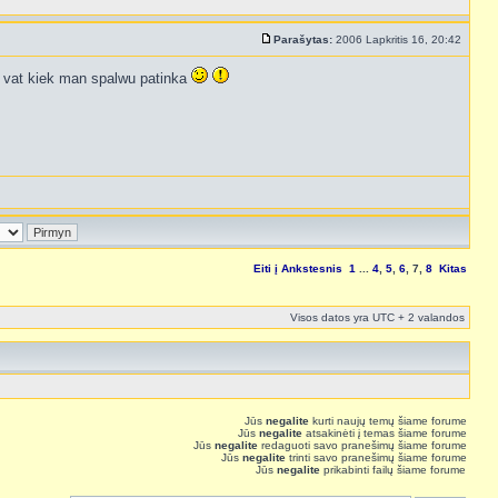
Parašytas:
2006 Lapkritis 16, 20:42
vat kiek man spalwu patinka
Eiti į
Ankstesnis
1
...
4
,
5
,
6
,
7
,
8
Kitas
Visos datos yra UTC + 2 valandos
Jūs
negalite
kurti naujų temų šiame forume
Jūs
negalite
atsakinėti į temas šiame forume
Jūs
negalite
redaguoti savo pranešimų šiame forume
Jūs
negalite
trinti savo pranešimų šiame forume
Jūs
negalite
prikabinti failų šiame forume