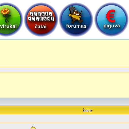
Žinutė