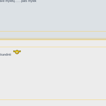
ave mylėtų.......pats mylėk
skandinti