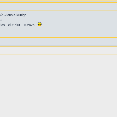
s? -klausia kunigo.
ta...
s...ciut ciut ...ruzava...