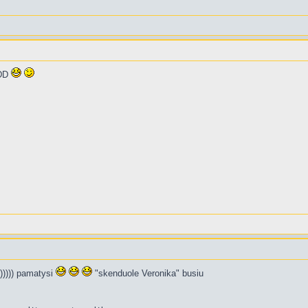
DDD
))))) pamatysi
"skenduole Veronika" busiu