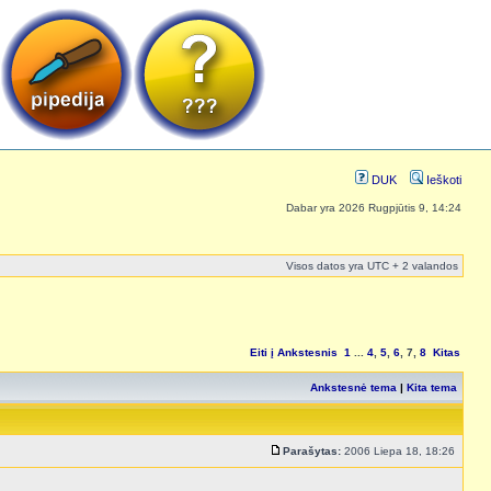
DUK
Ieškoti
Dabar yra 2026 Rugpjūtis 9, 14:24
Visos datos yra UTC + 2 valandos
Eiti į
Ankstesnis
1
...
4
,
5
,
6
,
7
,
8
Kitas
Ankstesnė tema
|
Kita tema
Parašytas:
2006 Liepa 18, 18:26