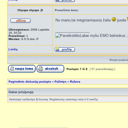
Chyupa chyups ;D
Pranešimo tema:
Nu mano,tai mėgstamiausia žalia
juoda
Užsiregistravo:
2006 Lapkritis
_________________
16, 20:33
Labai myliu EMO belniokus 
Pranešimai:
1
Miestas:
S.O.S.tine ;P
Į viršų
Rodyti paskut
Puslapis
7
iš
8
[ 57 pranešimai(ų) ]
Pagrindinis diskusijų puslapis
»
Pažintys
»
Ružava
Dabar prisijungę
Vartotojai naršantys šį forumą: Registruotų vartotojų nėra ir 0 svečių