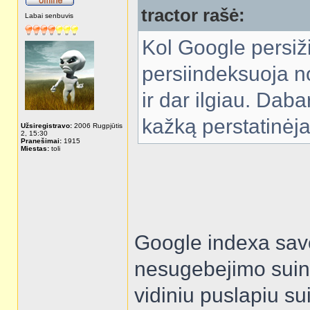
tractor rašė:
Labai senbuvis
Kol Google persiži
persiindeksuoja n
ir dar ilgiau. Daba
kažką perstatinėj
Užsiregistravo:
2006 Rugpjūtis
2, 15:30
Pranešimai:
1915
Miestas:
toli
Google indexa savo
nesugebejimo suind
vidiniu puslapiu su