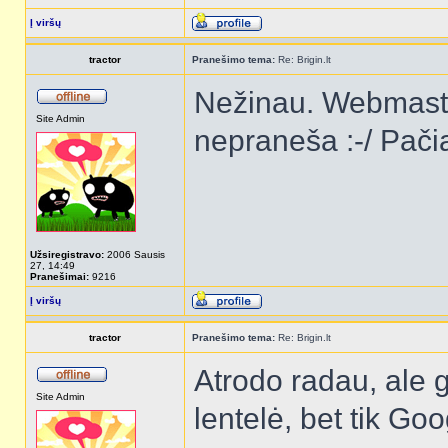
Į viršų
tractor
Pranešimo tema:
Re: Brigin.lt
Nežinau. Webmaste
Site Admin
nepraneša :-/ Pačia
Užsiregistravo:
2006 Sausis
27, 14:49
Pranešimai:
9216
Į viršų
tractor
Pranešimo tema:
Re: Brigin.lt
Atrodo radau, ale g
Site Admin
lentelė, bet tik G