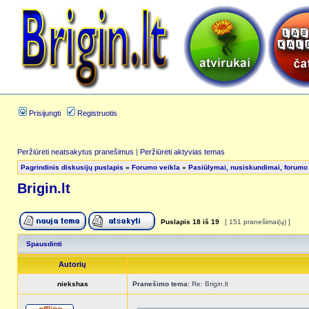
Prisijungti
Registruotis
Peržiūrėti neatsakytus pranešimus
|
Peržiūrėti aktyvias temas
Pagrindinis diskusijų puslapis
»
Forumo veikla
»
Pasiūlymai, nusiskundimai, forumo
Brigin.lt
Puslapis
18
iš
19
[ 151 pranešimai(ų) ]
Spausdinti
Autorių
niekshas
Pranešimo tema:
Re: Brigin.lt