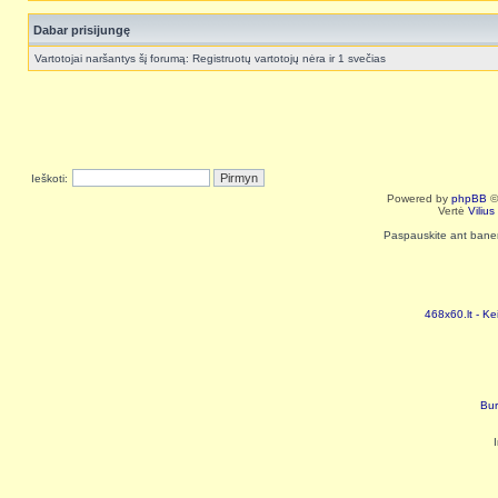
Dabar prisijungę
Vartotojai naršantys šį forumą: Registruotų vartotojų nėra ir 1 svečias
Ieškoti:
Powered by
phpBB
©
Vertė
Viliu
Paspauskite ant baneri
468x60.lt - Ke
Bur
I