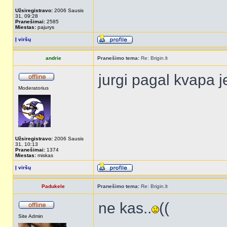
Užsiregistravo:
2006 Sausis
31, 09:28
Pranešimai:
2585
Miestas:
pajurys
Į viršų
andrie
Pranešimo tema:
Re: Brigin.lt
jurgi pagal kvapa 
Moderatorius
Užsiregistravo:
2006 Sausis
31, 10:13
Pranešimai:
1374
Miestas:
miskas
Į viršų
Padukele
Pranešimo tema:
Re: Brigin.lt
ne kas..
((
Site Admin