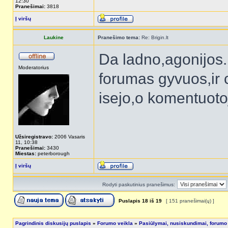
12:30
Pranešimai:
3818
Į viršų
Laukine
Pranešimo tema:
Re: Brigin.lt
Da ladno,agonijos..
Moderatorius
forumas gyvuos,ir c
isejo,o komentuotoj
Užsiregistravo:
2006 Vasaris
11, 10:38
Pranešimai:
3430
Miestas:
peterborough
Į viršų
Rodyti paskutinius pranešimus:
Puslapis
18
iš
19
[ 151 pranešimai(ų) ]
Pagrindinis diskusijų puslapis
»
Forumo veikla
»
Pasiūlymai, nusiskundimai, forumo