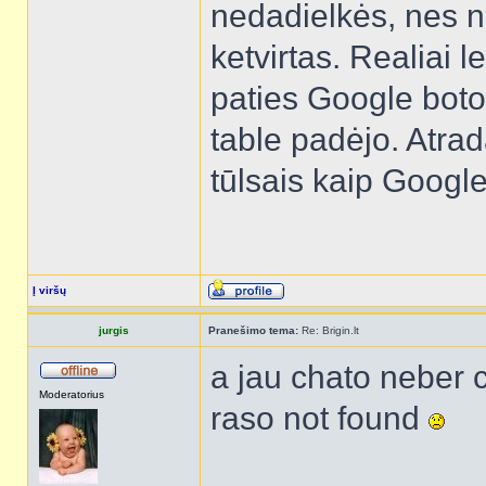
nedadielkės, nes n
ketvirtas. Realiai 
paties Google boto
table padėjo. Atra
tūlsais kaip Google
Į viršų
jurgis
Pranešimo tema:
Re: Brigin.lt
a jau chato neber c
Moderatorius
raso not found