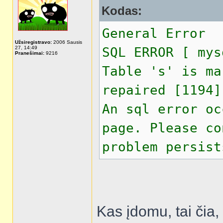
Kodas:
General Error
Užsiregistravo:
2006 Sausis
27, 14:49
SQL ERROR [ mys
Pranešimai:
9216
Table 's' is ma
repaired [1194]
An sql error oc
page. Please co
problem persist
Kas įdomu, tai čia