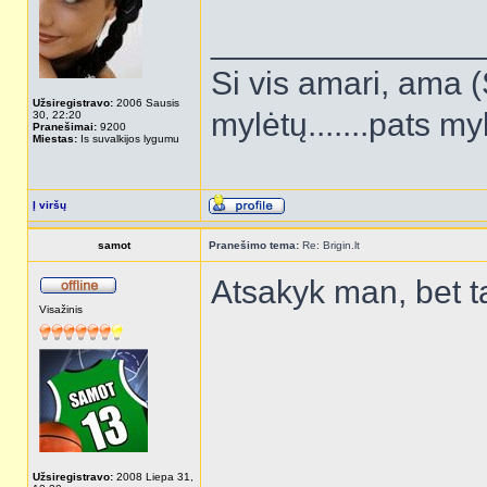
______________
Si vis amari, ama (
Užsiregistravo:
2006 Sausis
mylėtų.......pats my
30, 22:20
Pranešimai:
9200
Miestas:
Is suvalkijos lygumu
Į viršų
samot
Pranešimo tema:
Re: Brigin.lt
Atsakyk man, bet ta
Visažinis
Užsiregistravo:
2008 Liepa 31,