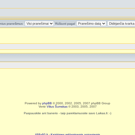
inius pranešimus:
Rūšiuoti pagal
Powered by
phpBB
© 2000, 2002, 2005, 2007 phpBB Group
Vertė
Vilius Šumskas
© 2003, 2005, 2007
Paspauskite ant banerio - taip pareklamuosite savo Laikas.lt :-)
468x60.lt - Keiskimes reklaminemis antrastemis