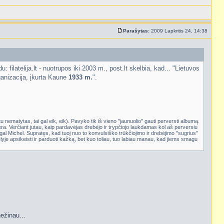
Parašytas:
2009 Lapkritis 24, 14:38
 filatelija.lt - nuotrupos iki 2003 m., post.lt skelbia, kad... "Lietuvos
organizacija, įkurta Kaune
1933 m.
".
 tu nematytas, tai gal eik, eik). Pavyko tik iš vieno "jaunuolio" gauti perversti albumą.
ra. Verčiant jutau, kaip pardavėjas drebėjo ir trypčiojo laukdamas kol aš perversiu
al Michel. Supratęs, kad tuoj nuo to konvulsiško trūkčiojimo ir drebėjimo "sugrius"
lyje apsikeisti ir parduoti kažką, bet kuo toliau, tuo labiau manau, kad jiems smagu
nežinau...