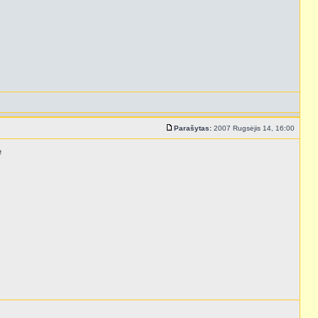
Parašytas:
2007 Rugsėjis 14, 16:00
e