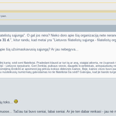
r pan.
atelistų sąjunga". O gal jos nėra? Nieko doro apie šią organizaciją nete nerandu:
s 31 d.
", kitur randu, kad metai yra "Lietuvos filatelistų sąjunga - filatelistų 
 apie šią užsimaskavusią sąjungą? Ar jau nebegyva...
nį kartą: sėdi seni filatelistai. Pradedant klausti ar turi tą ar aną, staigiai atkerta, ne (suprask
o - Lietuvos tarpukario. Geri ženklai, puikaus stovio, daugelis kvartblokais, antspauduotų nė
mėjimą išreikšti ar apsimesti jog pirksiu kokius didesnės kainos. Beje, kainos visos buvo pag
u nusiteikusių numizmatų galvodamas ko tie filatelistai čia sėdi? Galvojau, kad jie bando turge
jų toks...
uose... Tačiau tai buvo seniai, labai seniai. Ar jie ten dabar renkasi - jau nė 