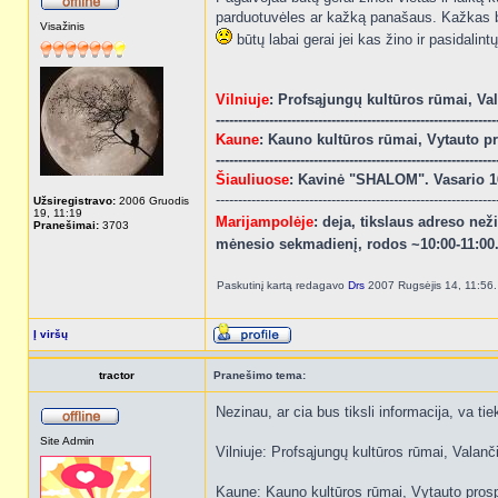
parduotuvėles ar kažką panašaus. Kažkas bu
Visažinis
būtų labai gerai jei kas žino ir pasidalint
Vilniuje
: Profsąjungų kultūros rūmai, Vala
---------------------------------------------------------------
Kaune
: Kauno kultūros rūmai, Vytauto pro
---------------------------------------------------------------
Šiauliuose
: Kavinė "SHALOM". Vasario 16
---------------------------------------------------------------
Užsiregistravo:
2006 Gruodis
19, 11:19
Marijampolėje
: deja, tikslaus adreso ne
Pranešimai:
3703
mėnesio sekmadienį, rodos ~10:00-11:00.
Paskutinį kartą redagavo
Drs
2007 Rugsėjis 14, 11:56. 
Į viršų
tractor
Pranešimo tema:
Nezinau, ar cia bus tiksli informacija, va tie
Site Admin
Vilniuje: Profsąjungų kultūros rūmai, Valanči
Kaune: Kauno kultūros rūmai, Vytauto prosp. 