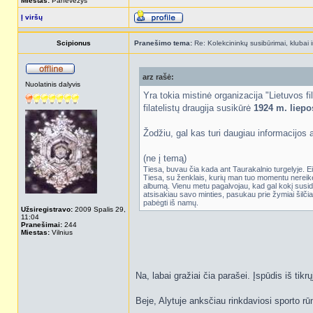
Miestas:
Panevezys
Į viršų
Scipionus
Pranešimo tema:
Re: Kolekcininkų susibūrimai, klubai i
arz rašė:
Nuolatinis dalyvis
Yra tokia mistinė organizacija "Lietuvos fil
filatelistų draugija susikūrė
1924 m. liepo
Žodžiu, gal kas turi daugiau informacijos
(ne į temą)
Tiesa, buvau čia kada ant Taurakalnio turgelyje. Eili
Tiesa, su ženklais, kurių man tuo momentu nereikėj
albumą. Vienu metu pagalvojau, kad gal kokį susido
atsisakiau savo minties, pasukau prie žymiai šilčia
pabėgti iš namų.
Užsiregistravo:
2009 Spalis 29,
11:04
Pranešimai:
244
Miestas:
Vilnius
Na, labai gražiai čia parašei. Įspūdis iš tikrų
Beje, Alytuje anksčiau rinkdaviosi sporto rūm