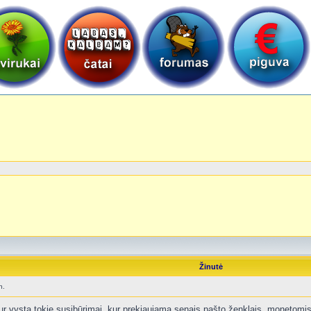
Žinutė
n.
 kur vysta tokie susibūrimai, kur prekiaujama senais pašto ženklais, monetomis