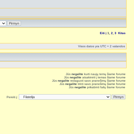
Eiti į
1
,
2
,
3
Kitas
Visos datos yra UTC + 2 valandos
Jūs
negalite
kurti naujų temų šiame forume
Jūs
negalite
atsakinėti į temas šiame forume
Jūs
negalite
redaguoti savo pranešimų šiame forume
Jūs
negalite
trinti savo pranešimų šiame forume
Jūs
negalite
prikabinti failų šiame forume
Pereiti į: