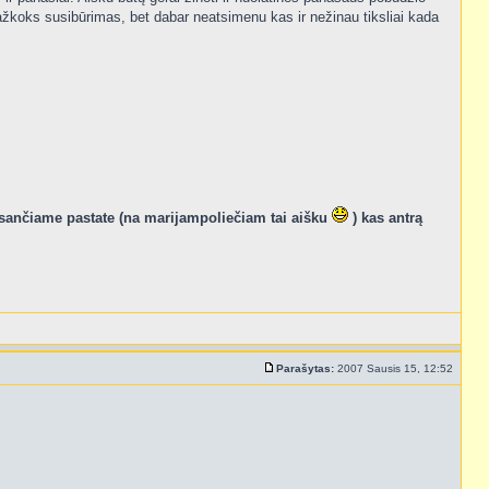
koks susibūrimas, bet dabar neatsimenu kas ir nežinau tiksliai kada
 esančiame pastate (na marijampoliečiam tai aišku
) kas antrą
Parašytas:
2007 Sausis 15, 12:52