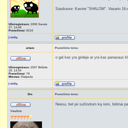
Siauliuose: Kavinė "SHALOM". Vasario 16-o
Užsiregistravo:
2006 Sausis
27, 14:49
Pranešimai:
9216
Į viršų
artazz
Pranešimo tema:
o gal kas yra girdeje ar yra kas panasaus k
Užsiregistravo:
2007 Birželis
28, 13:54
Pranešimai:
79
Miestas:
Klaipeda
Į viršų
Drs
Pranešimo tema:
Neesu, bet jei sužinotum ką nors, būtinai par
Visažinis