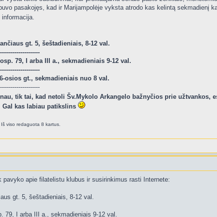
vo pasakojęs, kad ir Marijampolėje vyksta atrodo kas kelintą sekmadienį kaž
ų informacija.
nčiaus gt. 5, šeštadieniais, 8-12 val.
---------------------
sp. 79, I arba III a., sekmadieniais 9-12 val.
---------------------
-osios gt., sekmadieniais nuo 8 val.
---------------------
žinau, tik tai, kad netoli Šv.Mykolo Arkangelo bažnyčios prie užtvankos,
 Gal kas labiau patikslins
Iš viso redaguota 8 kartus.
k pavyko apie filatelistu klubus ir susirinkimus rasti Internete:
aus gt. 5, šeštadieniais, 8-12 val.
79, I arba III a., sekmadieniais 9-12 val.