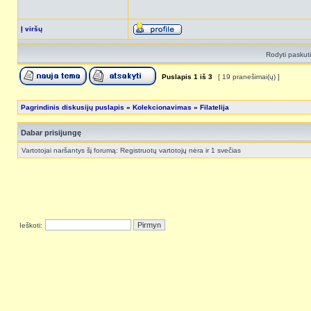
Į viršų
Rodyti paskut
Puslapis
1
iš
3
[ 19 pranešimai(ų) ]
Pagrindinis diskusijų puslapis
»
Kolekcionavimas
»
Filatelija
Dabar prisijungę
Vartotojai naršantys šį forumą: Registruotų vartotojų nėra ir 1 svečias
Ieškoti: