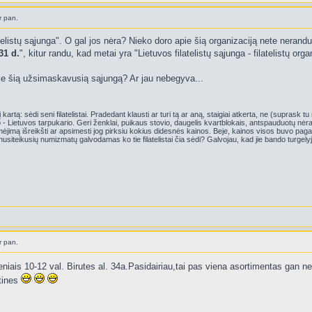
r pan.
elistų sąjunga". O gal jos nėra? Nieko doro apie šią organizaciją nete nerandu: f
31 d.
", kitur randu, kad metai yra "Lietuvos filatelistų sąjunga - filatelistų or
pie šią užsimaskavusią sąjungą? Ar jau nebegyva...
kartą: sėdi seni filatelistai. Pradedant klausti ar turi tą ar aną, staigiai atkerta, ne (suprask t
- Lietuvos tarpukario. Geri ženklai, puikaus stovio, daugelis kvartblokais, antspauduotų nėra.
jimą išreikšti ar apsimesti jog pirksiu kokius didesnės kainos. Beje, kainos visos buvo pagal
nusiteikusių numizmatų galvodamas ko tie filatelistai čia sėdi? Galvojau, kad jie bando turgely
r pan.
ais 10-12 val. Birutes al. 34a.Pasidairiau,tai pas viena asortimentas gan neb
rtines