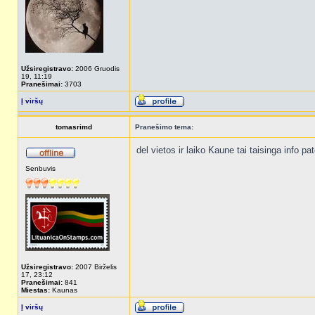
Užsiregistravo:
2006 Gruodis
19, 11:19
Pranešimai:
3703
Į viršų
tomasrimd
Pranešimo tema:
del vietos ir laiko Kaune tai taisinga info p
Senbuvis
Užsiregistravo:
2007 Birželis
17, 23:12
Pranešimai:
841
Miestas:
Kaunas
Į viršų