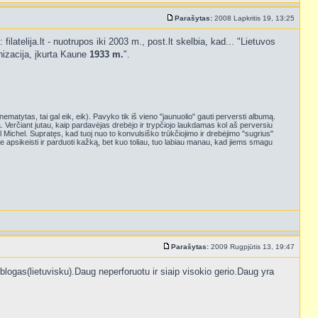
Parašytas:
2008 Lapkritis 19, 13:25
ilatelija.lt - nuotrupos iki 2003 m., post.lt skelbia, kad... "Lietuvos
ganizacija, įkurta Kaune
1933 m.
".
u nematytas, tai gal eik, eik). Pavyko tik iš vieno "jaunuolio" gauti perversti albumą.
 Verčiant jutau, kaip pardavėjas drebėjo ir trypčiojo laukdamas kol aš perversiu
 Michel. Supratęs, kad tuoj nuo to konvulsiško trūkčiojimo ir drebėjimo "sugrius"
je apsikeisti ir parduoti kažką, bet kuo toliau, tuo labiau manau, kad jiems smagu
Parašytas:
2009 Rugpjūtis 13, 19:47
logas(lietuvisku).Daug neperforuotu ir siaip visokio gerio.Daug yra