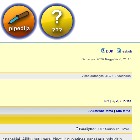
DUK
Ieškoti
Dabar yra 2026 Rugpjūtis 6, 21:10
Visos datos yra UTC + 2 valandos
Eiti į
1
,
2
,
3
Kitas
Ankstesnė tema
|
Kita tema
Parašytas:
2007 Sausis 15, 12:41
 ir panašiai. Aišku būtų gerai žinoti ir nuolatines panašaus pobūdžio