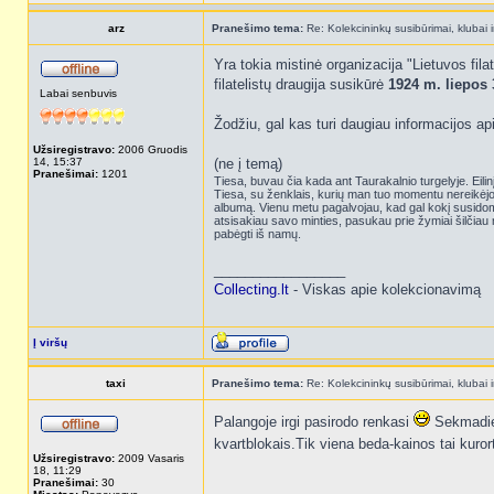
arz
Pranešimo tema:
Re: Kolekcininkų susibūrimai, klubai i
Yra tokia mistinė organizacija "Lietuvos filat
filatelistų draugija susikūrė
1924 m. liepos 
Labai senbuvis
Žodžiu, gal kas turi daugiau informacijos a
Užsiregistravo:
2006 Gruodis
14, 15:37
(ne į temą)
Pranešimai:
1201
Tiesa, buvau čia kada ant Taurakalnio turgelyje. Eilinį 
Tiesa, su ženklais, kurių man tuo momentu nereikėjo 
albumą. Vienu metu pagalvojau, kad gal kokį susidomė
atsisakiau savo minties, pasukau prie žymiai šilčiau 
pabėgti iš namų.
_________________
Collecting.lt
- Viskas apie kolekcionavimą
Į viršų
taxi
Pranešimo tema:
Re: Kolekcininkų susibūrimai, klubai i
Palangoje irgi pasirodo renkasi
Sekmadieni
kvartblokais.Tik viena beda-kainos tai kuro
Užsiregistravo:
2009 Vasaris
18, 11:29
Pranešimai:
30