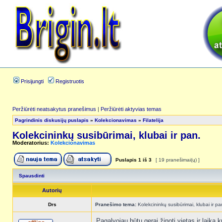
Prisijungti
Registruotis
Peržiūrėti neatsakytus pranešimus
|
Peržiūrėti aktyvias temas
Pagrindinis diskusijų puslapis
»
Kolekcionavimas
»
Filatelija
Kolekcininkų susibūrimai, klubai ir pan.
Moderatorius:
Kolekcionavimas
Puslapis
1
iš
3
[ 19 pranešimai(ų) ]
Spausdinti
Autorių
Drs
Pranešimo tema:
Kolekcininkų susibūrimai, klubai ir pa
Pagalvojau būtų gerai žinoti vietas ir laiką