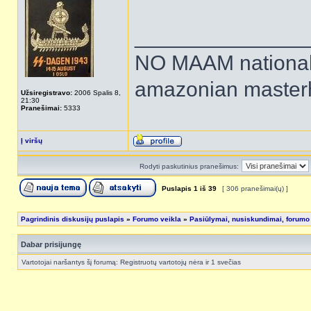
______________
NO MAAM national 
amazonian maste
Užsiregistravo:
2006 Spalis 8,
21:30
Pranešimai:
5333
Į viršų
Rodyti paskutinius pranešimus:
Puslapis
1
iš
39
[ 306 pranešimai(ų) ]
Pagrindinis diskusijų puslapis
»
Forumo veikla
»
Pasiūlymai, nusiskundimai, forumo
Dabar prisijungę
Vartotojai naršantys šį forumą: Registruotų vartotojų nėra ir 1 svečias