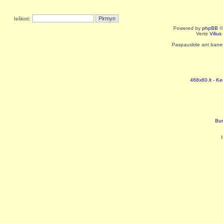
Ieškoti:
Powered by
phpBB
©
Vertė
Viliu
Paspauskite ant baneri
468x60.lt - Ke
Bur
I