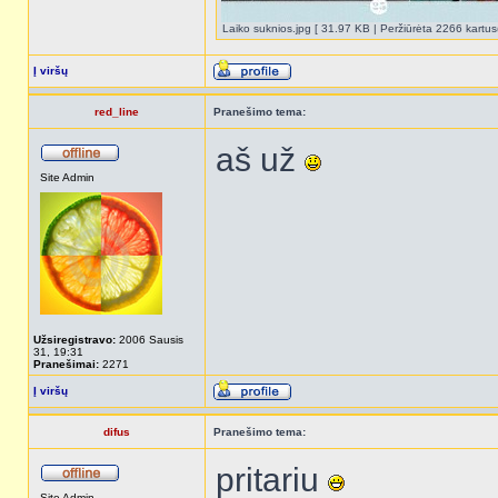
Laiko suknios.jpg [ 31.97 KB | Peržiūrėta 2266 kartus(
Į viršų
red_line
Pranešimo tema:
aš už
Site Admin
Užsiregistravo:
2006 Sausis
31, 19:31
Pranešimai:
2271
Į viršų
difus
Pranešimo tema:
pritariu
Site Admin