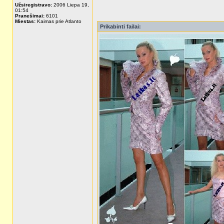
Užsiregistravo:
2006 Liepa 19,
01:54
Pranešimai:
6101
Miestas:
Kaimas prie Atlanto
Prikabinti failai: