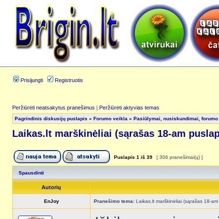
Prisijungti
Registruotis
Peržiūrėti neatsakytus pranešimus
|
Peržiūrėti aktyvias temas
Pagrindinis diskusijų puslapis
»
Forumo veikla
»
Pasiūlymai, nusiskundimai, forumo
Laikas.lt marškinėliai (sąrašas 18-am pusla
Puslapis
1
iš
39
[ 306 pranešimai(ų) ]
Spausdinti
Autorių
EnJoy
Pranešimo tema:
Laikas.lt marškinėliai (sąrašas 18-am