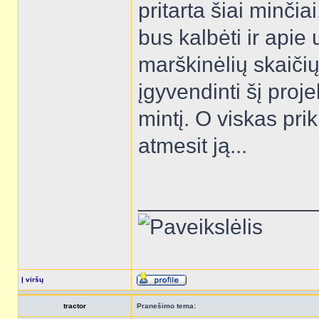
pritarta šiai minči
bus kalbėti ir apie
marškinėlių skaičių
įgyvendinti šį proj
mintį. O viskas prik
atmesit ją...
______________
Į viršų
tractor
Pranešimo tema: