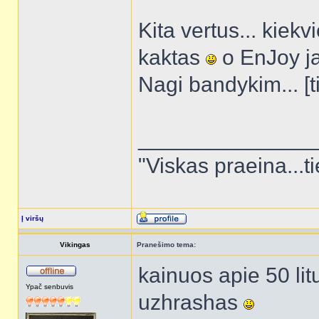
Kita vertus... kie
kaktas
o EnJoy ja
Nagi bandykim... [t
______________
"Viskas praeina...ti
Į viršų
Vikingas
Pranešimo tema:
kainuos apie 50 li
Ypač senbuvis
uzhrashas