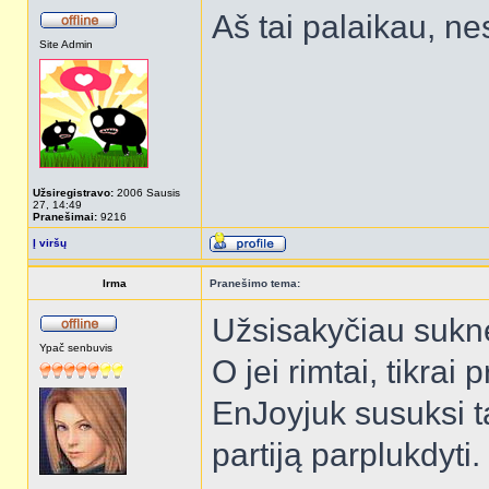
Aš tai palaikau, ne
Site Admin
Užsiregistravo:
2006 Sausis
27, 14:49
Pranešimai:
9216
Į viršų
Irma
Pranešimo tema:
Užsisakyčiau sukne
Ypač senbuvis
O jei rimtai, tikrai 
EnJoyjuk susuksi tą
partiją parplukdyti.