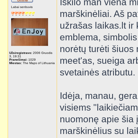
Iškilo man viena mint
Labai senbuvis
marškinėliai. Aš pa
užrašas laikas.lt ir
emblema, simbolis ga
norėtų turėti šiuos
Užsiregistravo:
2006 Gruodis
3, 19:31
meet'as, sueiga ar
Pranešimai:
1029
Miestas:
The Maps of Lithuania
svetainės atributu
Idėja, manau, gera 
visiems "laikiečiam
nuomonę apie šia įd
marškinėlius su lai