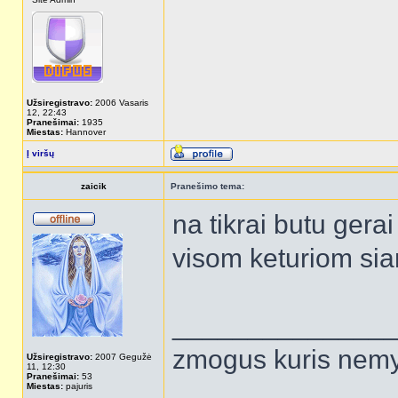
Užsiregistravo:
2006 Vasaris
12, 22:43
Pranešimai:
1935
Miestas:
Hannover
Į viršų
zaicik
Pranešimo tema:
na tikrai butu gerai
visom keturiom s
______________
zmogus kuris nemy
Užsiregistravo:
2007 Gegužė
11, 12:30
Pranešimai:
53
Miestas:
pajuris