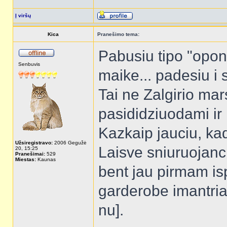
Į viršų
Kica
Pranešimo tema:
Pabusiu tipo "opo
Senbuvis
maike... padesiu i 
Tai ne Zalgirio mar
pasididziuodami ir 
Kazkaip jauciu, ka
Užsiregistravo:
2006 Gegužė
Laisve sniuruojanci
20, 15:25
Pranešimai:
529
Miestas:
Kaunas
bent jau pirmam isp
garderobe imantri
nu].