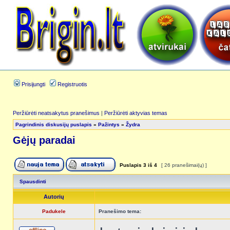
Prisijungti
Registruotis
Peržiūrėti neatsakytus pranešimus
|
Peržiūrėti aktyvias temas
Pagrindinis diskusijų puslapis
»
Pažintys
»
Žydra
Gėjų paradai
Puslapis
3
iš
4
[ 26 pranešimai(ų) ]
Spausdinti
Autorių
Padukele
Pranešimo tema: