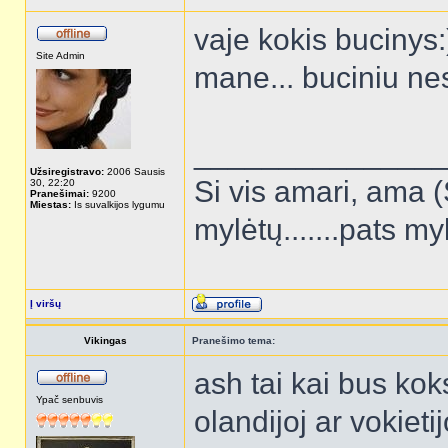
vaje kokis bucinys:
Site Admin
mane... buciniu ne
______________
Užsiregistravo:
2006 Sausis
Si vis amari, ama (
30, 22:20
Pranešimai:
9200
Miestas:
Is suvalkijos lygumu
mylėtų.......pats my
Į viršų
Vikingas
Pranešimo tema:
ash tai kai bus ko
Ypač senbuvis
olandijoj ar vokieti