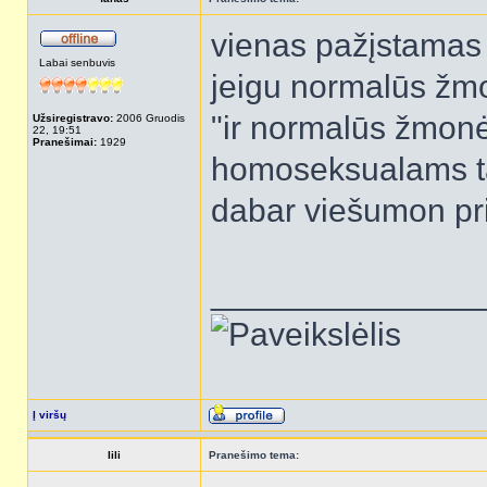
vienas pažįstamas
Labai senbuvis
jeigu normalūs žmo
"ir normalūs žmonės
Užsiregistravo:
2006 Gruodis
22, 19:51
Pranešimai:
1929
homoseksualams t
dabar viešumon pri
______________
Į viršų
lili
Pranešimo tema: