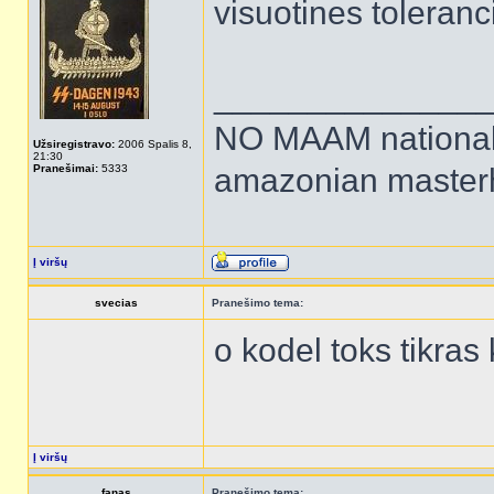
visuotines toleranc
______________
NO MAAM national 
Užsiregistravo:
2006 Spalis 8,
21:30
Pranešimai:
5333
amazonian maste
Į viršų
svecias
Pranešimo tema:
o kodel toks tikras
Į viršų
fanas
Pranešimo tema: