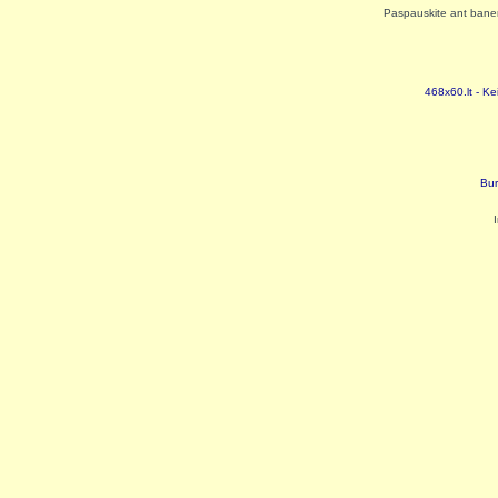
Paspauskite ant baneri
468x60.lt - Ke
Bur
I