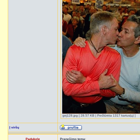
gej128.jpg [ 28.57 KB | Peržiūrėta 1317 kartus(ų) ]
Į viršų
Padukele
Pranešimo tema: