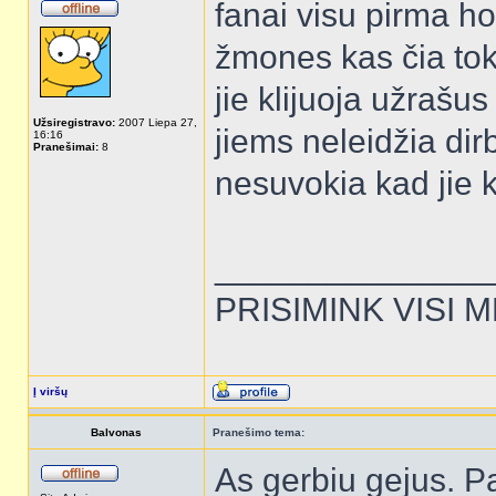
fanai visu pirma h
žmones kas čia toki
jie klijuoja užrašu
Užsiregistravo:
2007 Liepa 27,
jiems neleidžia dir
16:16
Pranešimai:
8
nesuvokia kad jie 
______________
PRISIMINK VISI 
Į viršų
Balvonas
Pranešimo tema:
As gerbiu gejus. P