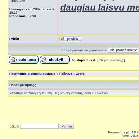
Site Admin
daugiau laisvu me
Užsiregistravo:
2007 Birželis 9,
20:17
Pranešimai:
2890
Į viršų
Rodyti paskutinius pranešimus:
Puslapis
3
iš
4
[ 26 pranešimai(ų) ]
Pagrindinis diskusijų puslapis
»
Pažintys
»
Žydra
Dabar prisijungę
Vartotojai naršantys šį forumą: Registruotų vartotojų nėra ir 1 svečias
Ieškoti:
Powered by
phpBB
©
Vertė
Viliu