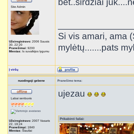
bet..sirdziai juk...
Site Admin
______________
Si vis amari, ama (
Užsiregistravo:
2006 Sausis
mylėtų.......pats my
30, 22:20
Pranešimai:
9200
Miestas:
Is suvalkijos lygumu
Į viršų
nuodingoji gebene
Pranešimo tema:
ujezau
Labai senbuvis
Prikabinti failai:
Užsiregistravo:
2007 Vasaris
22, 19:24
Pranešimai:
1840
Miestas:
Šiauliai