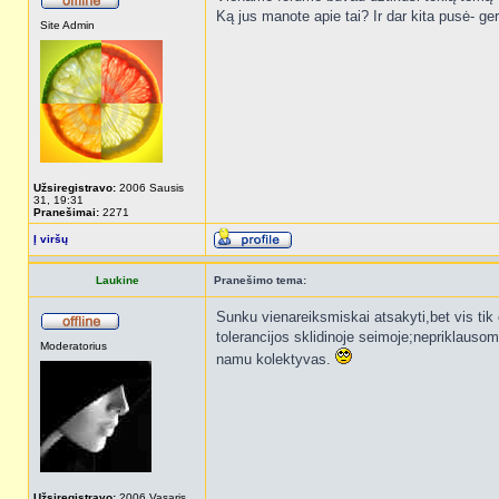
Ką jus manote apie tai? Ir dar kita pusė- g
Site Admin
Užsiregistravo:
2006 Sausis
31, 19:31
Pranešimai:
2271
Į viršų
Laukine
Pranešimo tema:
Sunku vienareiksmiskai atsakyti,bet vis tik
tolerancijos sklidinoje seimoje;nepriklauso
Moderatorius
namu kolektyvas.
Užsiregistravo:
2006 Vasaris