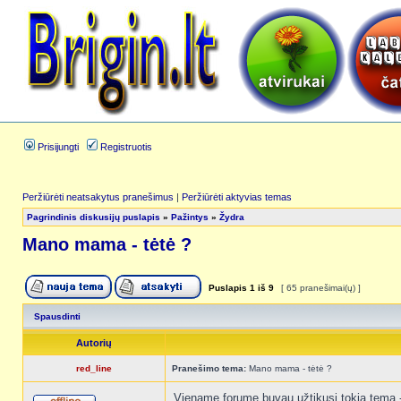
Prisijungti
Registruotis
Peržiūrėti neatsakytus pranešimus
|
Peržiūrėti aktyvias temas
Pagrindinis diskusijų puslapis
»
Pažintys
»
Žydra
Mano mama - tėtė ?
Puslapis
1
iš
9
[ 65 pranešimai(ų) ]
Spausdinti
Autorių
red_line
Pranešimo tema:
Mano mama - tėtė ?
Viename forume buvau užtikusi tokią temą - "T