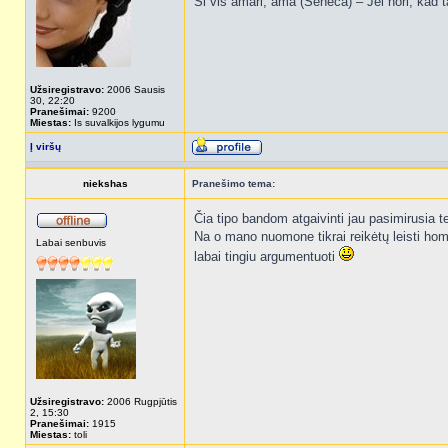
Si vis amari, ama (Seneca) – Jei nori, kad t
Užsiregistravo:
2006 Sausis
30, 22:20
Pranešimai:
9200
Miestas:
Is suvalkijos lygumu
Į viršų
niekshas
Pranešimo tema:
Čia tipo bandom atgaivinti jau pasimirusia
Na o mano nuomone tikrai reikėtų leisti ho
Labai senbuvis
labai tingiu argumentuoti
Užsiregistravo:
2006 Rugpjūtis
2, 15:30
Pranešimai:
1915
Miestas:
toli