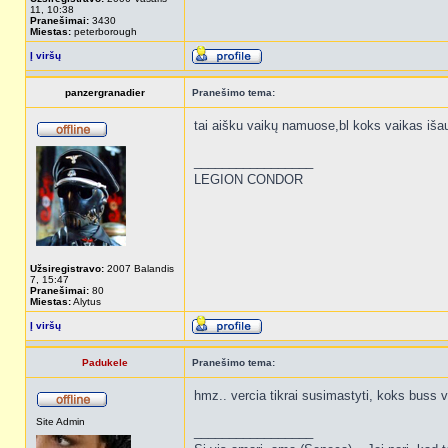
11, 10:38
Pranešimai:
3430
Miestas:
peterborough
Į viršų
panzergranadier
Pranešimo tema:
tai aišku vaikų namuose,bl koks vaikas iša
_________________
LEGION CONDOR
Užsiregistravo:
2007 Balandis
7, 15:47
Pranešimai:
80
Miestas:
Alytus
Į viršų
Padukele
Pranešimo tema:
hmz.. vercia tikrai susimastyti, koks buss v
Site Admin
_________________