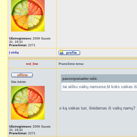
Užsiregistravo:
2006 Sausis
31, 19:31
Pranešimai:
2271
Į viršų
red_line
Pranešimo tema:
panzergranadier rašė:
Site Admin
tai aišku vaikų namuose,bl koks vaikas i
o ką vaikas turi, išeidamas iš vaikų namų?
Užsiregistravo:
2006 Sausis
31, 19:31
Pranešimai:
2271