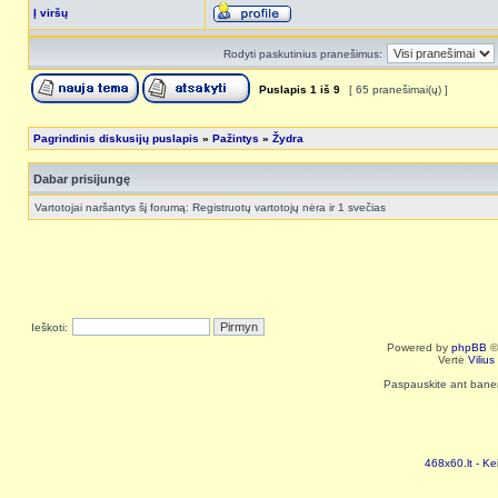
Į viršų
Rodyti paskutinius pranešimus:
Puslapis
1
iš
9
[ 65 pranešimai(ų) ]
Pagrindinis diskusijų puslapis
»
Pažintys
»
Žydra
Dabar prisijungę
Vartotojai naršantys šį forumą: Registruotų vartotojų nėra ir 1 svečias
Ieškoti:
Powered by
phpBB
©
Vertė
Viliu
Paspauskite ant baneri
468x60.lt - Ke