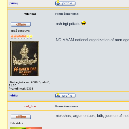
Į viršų
Vikingas
Pranešimo tema:
ash irgi pritariu
Ypač senbuvis
_________________
NO MAAM national organization of men ag
Užsiregistravo:
2006 Spalis 8,
21:30
Pranešimai:
5333
Į viršų
red_line
Pranešimo tema:
niekshas, argumentuok, būtų įdomu sužino
Site Admin