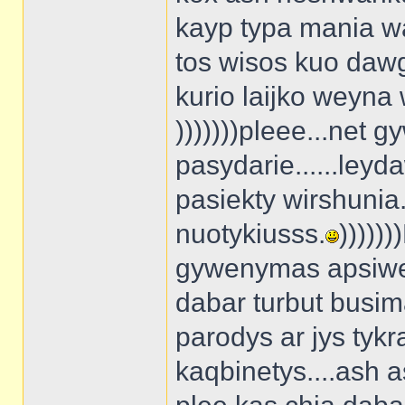
kayp typa mania wady
tos wisos kuo dawg
kurio laijko weyna 
)))))))pleee...net
pasydarie......ley
pasiekty wirshunia..
nuotykiusss.
)))))
gywenymas apsiwerch
dabar turbut busim
parodys ar jys tykra
kaqbinetys....ash 