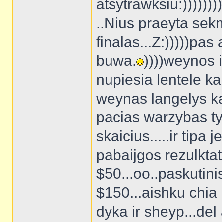
atsytrawksiu:))))))))).
..Nius praeyta sek
finalas...Z:)))))pa
buwa.
))))weynos 
nupiesia lentele ka
weynas langelys ka
pacias warzybas ty
skaicius.....ir tipa 
pabaijgos rezulktat
$50...oo..paskutin
$150...aishku chia 
dyka ir sheyp...del a