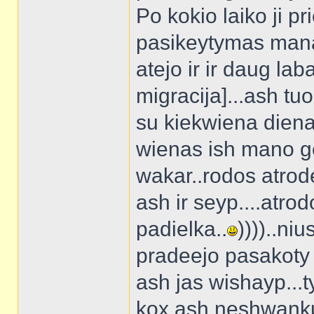
Po kokio laiko ji pr
pasikeytymas man
atejo ir ir daug lab
migracija]...ash t
su kiekwiena diena l
wienas ish mano g
wakar..rodos atrode 
ash ir seyp....atro
padielka..
))))..niu
pradeejo pasakoty j
ash jas wishayp...ty
kox ash neshwankus