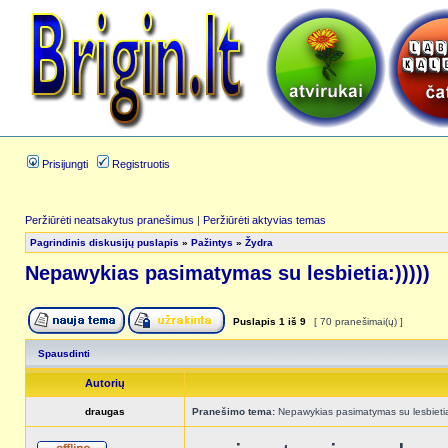
Prisijungti
Registruotis
Peržiūrėti neatsakytus pranešimus
|
Peržiūrėti aktyvias temas
Pagrindinis diskusijų puslapis
»
Pažintys
»
Žydra
Nepawykias pasimatymas su lesbietia:)))))
Puslapis
1
iš
9
[ 70 pranešimai(ų) ]
Spausdinti
Autorių
draugas
Pranešimo tema:
Nepawykias pasimatymas su lesbietia: