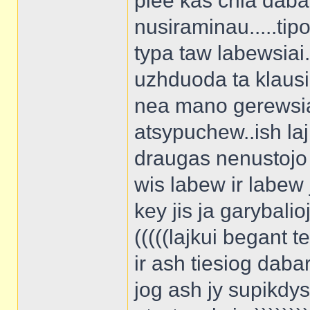
plee kas chia daba
nusiraminau.....ti
typa taw labewsiai.
uzhduoda ta klausi
nea mano gerewsias
atsypuchew..ish laj
draugas nenustojo 
wis labew ir labew j
key jis ja garybalioj
(((((lajkui begant te
ir ash tiesiog daba
jog ash jy supikdy