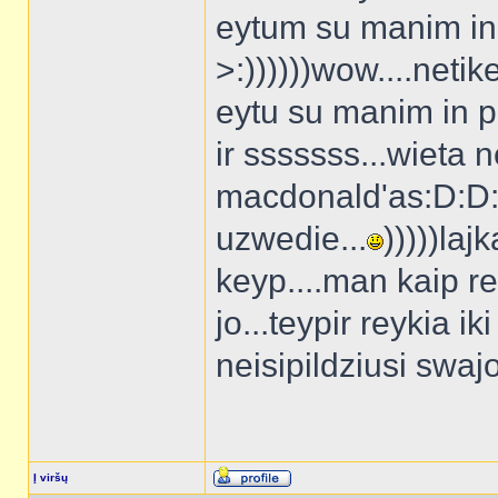
eytum su manim i
>:))))))wow....neti
eytu su manim in p
ir sssssss...wieta 
macdonald'as:D:D:D
uzwedie...
)))))la
keyp....man kaip re
jo...teypir reykia ik
neisipildziusi swajonie.
Į viršų