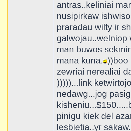
antras..keliniai m
nusipirkaw ishwiso 
praradau wilty ir 
galwojau..welniop 
man buwos sekming
mana kuna.
))boo
zewriai nerealiai d
)))))...link ketwirt
nedawg...jog pasi
kisheniu...$150....
pinigu kiek del azar
lesbietia..yr sakaw