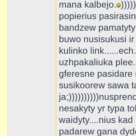
mana kalbejo.
)))
popierius pasirasin
bandzew pamatyty key
buwo nusisukusi ir 
kulinko link......e
uzhpakaliuka plee..
gferesne pasidare n
susikoorew sawa ta
ja;))))))))))nuspre
nesakyty yr typa 
waidyty....nius ka
padarew gana dydel