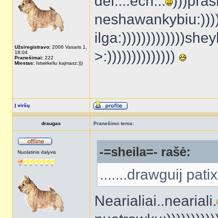
del....ech...
)))pra
neshawankybiu:)))))
ilga:)))))))))))))sh
Užsiregistravo:
2006 Vasaris 1,
>:))))))))))))))
18:04
Pranešimai:
222
Miestas:
Istwirkeliu kajmasz:)))
Į viršų
draugas
Pranešimo tema:
-=sheila=- rašė:
Nuolatinis dalyvis
.......drawguij patix
Nearialiai..neariali.