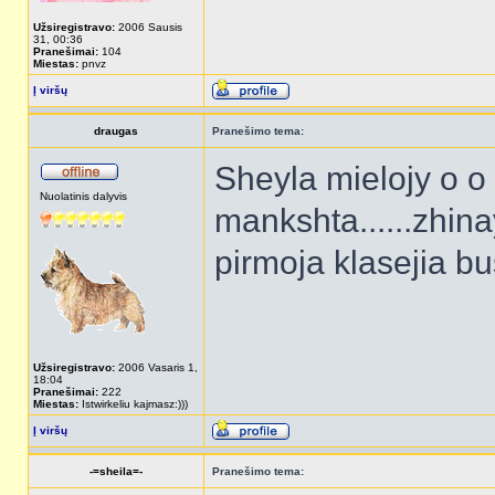
Užsiregistravo:
2006 Sausis
31, 00:36
Pranešimai:
104
Miestas:
pnvz
Į viršų
draugas
Pranešimo tema:
Sheyla mielojy o o .
Nuolatinis dalyvis
mankshta......zhin
pirmoja klasejia buss
Užsiregistravo:
2006 Vasaris 1,
18:04
Pranešimai:
222
Miestas:
Istwirkeliu kajmasz:)))
Į viršų
-=sheila=-
Pranešimo tema: