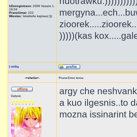
nuotrawku:))))))))))
Užsiregistravo:
2006 Vasaris 1,
mergyna...ech...bu
18:04
Pranešimai:
222
Miestas:
Istwirkeliu kajmasz:)))
zioorek.....zioorek
)))))(kas kox.....gal
Į viršų
-=sheila=-
Pranešimo tema:
argy che neshvanky
Dalyvis
a kuo ilgesnis..to 
mozna issinarint be