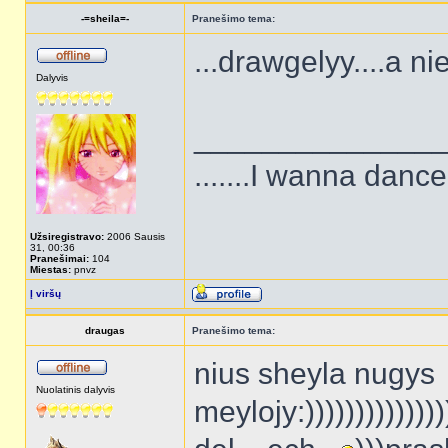
-=sheila=-
Pranešimo tema:
...drawgelyy....a ni
Dalyvis
______________
.......I wanna dance 
Užsiregistravo:
2006 Sausis
31, 00:36
Pranešimai:
104
Miestas:
pnvz
Į viršų
draugas
Pranešimo tema:
nius sheyla nugys
Nuolatinis dalyvis
meylojy:)))))))))))))))