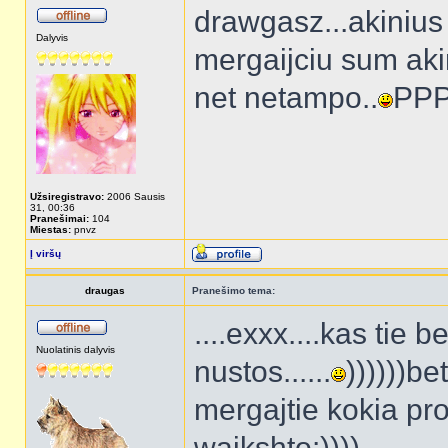
drawgasz...akinius 
Dalyvis
mergaijciu sum aki
net netampo..
PP
Užsiregistravo:
2006 Sausis
31, 00:36
Pranešimai:
104
Miestas:
pnvz
Į viršų
draugas
Pranešimo tema:
....exxx....kas tie 
Nuolatinis dalyvis
nustos......
))))))be
mergajtie kokia pr
wajkshto:))))