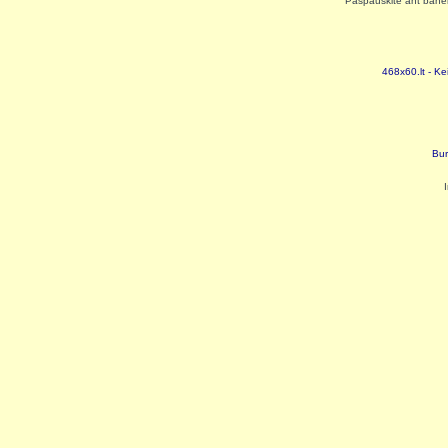
Paspauskite ant baneri
468x60.lt - Ke
Bur
I