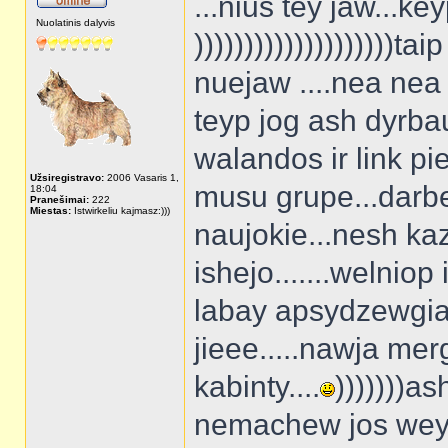
...nius tey jaw...ke
Nuolatinis dalyvis
))))))))))))))))))))t
nuejaw ....nea nea
teyp jog ash dyrba
walandos ir link pie
Užsiregistravo:
2006 Vasaris 1,
musu grupe...darbe.
18:04
Pranešimai:
222
Miestas:
Istwirkeliu kajmasz:)))
naujokie...nesh ka
ishejo.......welniop 
labay apsydzewgia
jieee.....nawja mer
kabinty....
)))))))as
nemachew jos weyd