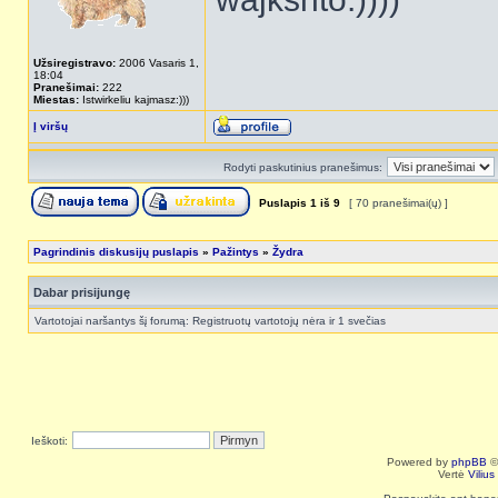
Užsiregistravo:
2006 Vasaris 1,
18:04
Pranešimai:
222
Miestas:
Istwirkeliu kajmasz:)))
Į viršų
Rodyti paskutinius pranešimus:
Puslapis
1
iš
9
[ 70 pranešimai(ų) ]
Pagrindinis diskusijų puslapis
»
Pažintys
»
Žydra
Dabar prisijungę
Vartotojai naršantys šį forumą: Registruotų vartotojų nėra ir 1 svečias
Ieškoti:
Powered by
phpBB
©
Vertė
Viliu