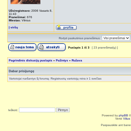
Užsiregistravo:
2006 Vasaris 8,
11:43
Pranešimai:
676
Miestas:
Vilnius
Į viršų
Rodyti paskutinius pranešimus:
Puslapis
1
iš
3
[ 23 pranešimai(ų) ]
Pagrindinis diskusijų puslapis
»
Pažintys
»
Ružava
Dabar prisijungę
Vartotojai naršantys šį forumą: Registruotų vartotojų nėra ir 1 svečias
Ieškoti:
Powered by
phpBB
©
Vertė
Viliu
Paspauskite ant baneri