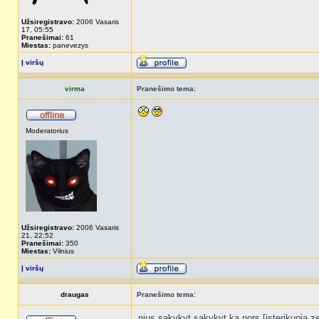
Užsiregistravo:
2006 Vasaris
17, 05:55
Pranešimai:
61
Miestas:
panevezys
Į viršų
virma
Pranešimo tema:
Moderatorius
Užsiregistravo:
2006 Vasaris
21, 22:52
Pranešimai:
350
Miestas:
Vilnius
Į viršų
draugas
Pranešimo tema:
nius sakykyt sakykyt ka nors [isterikuoja zew