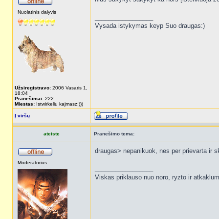
Nuolatinis dalyvis
_________________
Vysada istykymas keyp Suo draugas:)
Užsiregistravo:
2006 Vasaris 1,
18:04
Pranešimai:
222
Miestas:
Istwirkeliu kajmasz:)))
Į viršų
ateiste
Pranešimo tema:
draugas> nepanikuok, nes per prievarta ir 
Moderatorius
_________________
Viskas priklauso nuo noro, ryzto ir atkaklu