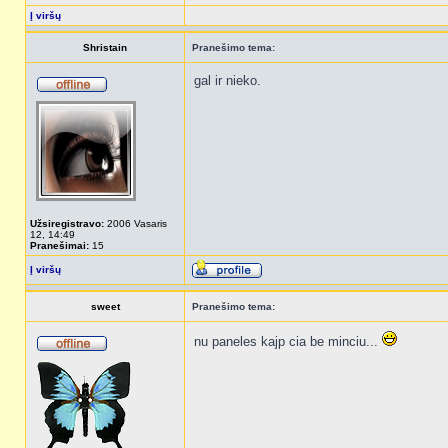
Į viršų
Shristain
Pranešimo tema:
gal ir nieko.
Užsiregistravo:
2006 Vasaris
12, 14:49
Pranešimai:
15
Į viršų
sweet
Pranešimo tema:
nu paneles kajp cia be minciu...