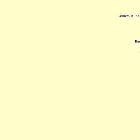
468x60.lt - Ke
Bur
I