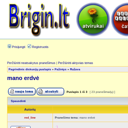
Prisijungti
Registruotis
Peržiūrėti neatsakytus pranešimus
|
Peržiūrėti aktyvias temas
Pagrindinis diskusijų puslapis
»
Pažintys
»
Ružava
mano erdvė
Puslapis
1
iš
3
[ 23 pranešimai(ų) ]
Spausdinti
Autorių
red_line
Pranešimo tema:
mano erdvė
:)