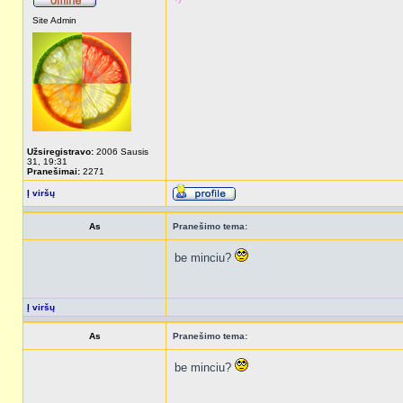
Site Admin
Užsiregistravo:
2006 Sausis
31, 19:31
Pranešimai:
2271
Į viršų
As
Pranešimo tema:
be minciu?
Į viršų
As
Pranešimo tema:
be minciu?