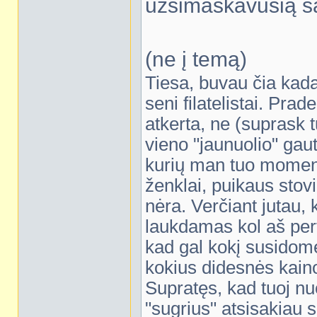
užsimaskavusią są
(ne į temą)
Tiesa, buvau čia kada 
seni filatelistai. Prade
atkerta, ne (suprask t
vieno "jaunuolio" gaut
kurių man tuo momentu
ženklai, puikaus stov
nėra. Verčiant jutau, 
laukdamas kol aš per
kad gal kokį susidomė
kokius didesnės kaino
Supratęs, kad tuoj nu
"sugrius" atsisakiau 