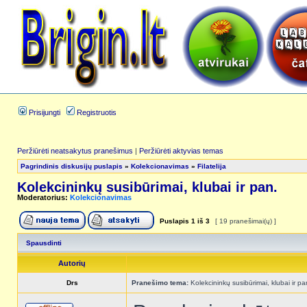
Prisijungti
Registruotis
Peržiūrėti neatsakytus pranešimus
|
Peržiūrėti aktyvias temas
Pagrindinis diskusijų puslapis
»
Kolekcionavimas
»
Filatelija
Kolekcininkų susibūrimai, klubai ir pan.
Moderatorius:
Kolekcionavimas
Puslapis
1
iš
3
[ 19 pranešimai(ų) ]
Spausdinti
Autorių
Drs
Pranešimo tema:
Kolekcininkų susibūrimai, klubai ir pa