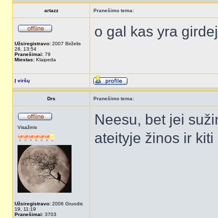
artazz
Pranešimo tema:
o gal kas yra gird
Užsiregistravo:
2007 Birželis
28, 13:54
Pranešimai:
79
Miestas:
Klaipeda
Į viršų
Drs
Pranešimo tema:
Neesu, bet jei suži
Visažinis
ateityje žinos ir kit
Užsiregistravo:
2006 Gruodis
19, 11:19
Pranešimai:
3703