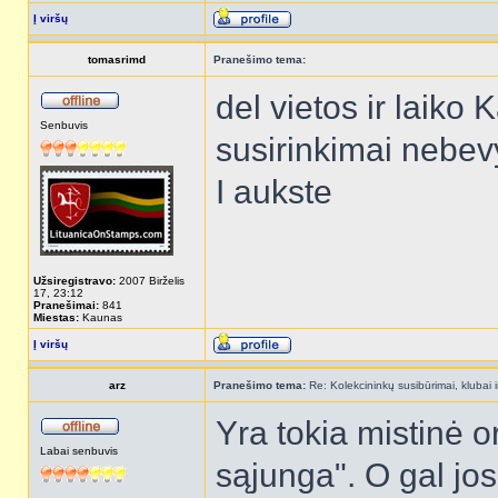
Į viršų
tomasrimd
Pranešimo tema:
del vietos ir laiko K
Senbuvis
susirinkimai nebevy
I aukste
Užsiregistravo:
2007 Birželis
17, 23:12
Pranešimai:
841
Miestas:
Kaunas
Į viršų
arz
Pranešimo tema:
Re: Kolekcininkų susibūrimai, klubai i
Yra tokia mistinė or
Labai senbuvis
sąjunga". O gal jo