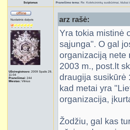
Scipionus
Pranešimo tema:
Re: Kolekcininkų susibūrimai, klubai i
arz rašė:
Nuolatinis dalyvis
Yra tokia mistinė o
sąjunga". O gal jo
organizaciją nete n
2003 m., post.lt ske
Užsiregistravo:
2009 Spalis 29,
draugija susikūrė
11:04
Pranešimai:
244
Miestas:
Vilnius
kad metai yra "Liet
organizacija, įku
Žodžiu, gal kas tu