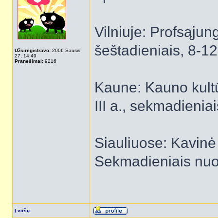
Vilniuje: Profsąjun
šeštadieniais, 8-12
Užsiregistravo:
2006 Sausis
27, 14:49
Pranešimai:
9216
Kaune: Kauno kultū
III a., sekmadieniai
Siauliuose: Kavinė
Sekmadieniais nuo 
Į viršų