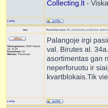
Collecting.lt
- Visk
Į viršų
taxi
Pranešimo tema:
Re: Kolekcininkų susibūrimai, klubai i
Palangoje irgi pas
Užsiregistravo:
2009 Vasaris
val. Birutes al. 34
18, 11:29
Pranešimai:
30
Miestas:
Panevezys
asortimentas gan n
neperforuotu ir sia
kvartblokais.Tik vi
Į viršų