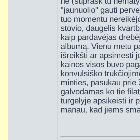
ne (suprask tu nematyta
"jaunuolio" gauti perv
tuo momentu nereikėjo 
stovio, daugelis kvart
kaip pardavėjas drebėj
albumą. Vienu metu pa
išreikšti ar apsimesti 
kainos visos buvo paga
konvulsiško trūkčiojim
minties, pasukau prie 
galvodamas ko tie filat
turgelyje apsikeisti ir 
manau, kad jiems sma
______________