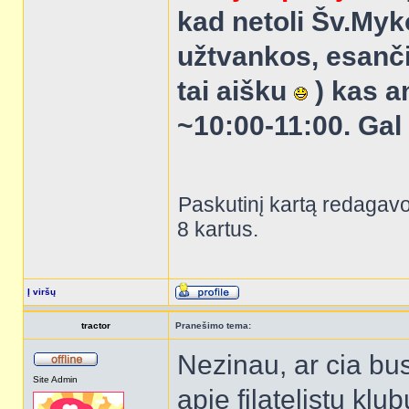
kad netoli Šv.Myk
užtvankos, esanč
tai aišku
) kas a
~10:00-11:00. Gal
Paskutinį kartą redagav
8 kartus.
Į viršų
tractor
Pranešimo tema:
Nezinau, ar cia bus
Site Admin
apie filatelistu klu