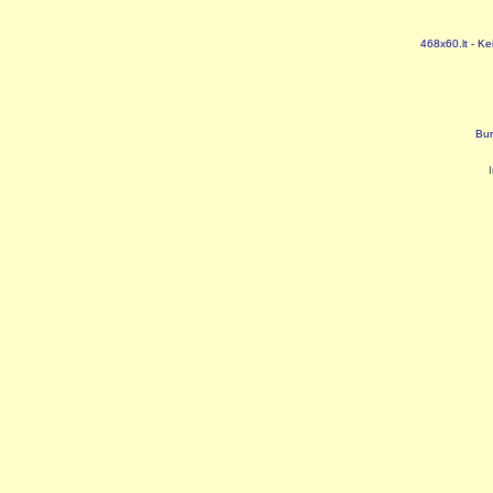
468x60.lt - Ke
Bur
I