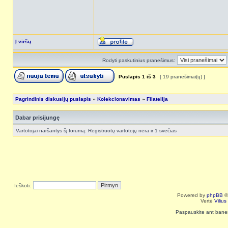
Į viršų
Rodyti paskutinius pranešimus:
Puslapis
1
iš
3
[ 19 pranešimai(ų) ]
Pagrindinis diskusijų puslapis
»
Kolekcionavimas
»
Filatelija
Dabar prisijungę
Vartotojai naršantys šį forumą: Registruotų vartotojų nėra ir 1 svečias
Ieškoti:
Powered by
phpBB
©
Vertė
Viliu
Paspauskite ant baneri