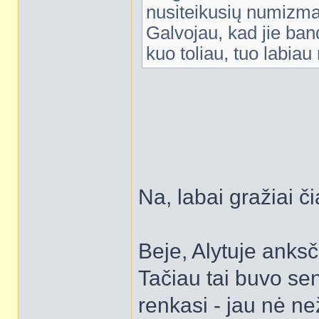
nusiteikusių numizmat
Galvojau, kad jie band
kuo toliau, tuo labi
Na, labai gražiai či
Beje, Alytuje anksč
Tačiau tai buvo seni
renkasi - jau nė ne