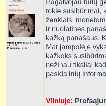
Pagalvojau būtų gera
Visažinis
tokie susibūrimai,
ženklais, monetomis
ir nuolatines pana
kažką panašaus. K
Užsiregistravo:
2006 Gruodis
Marijampolėje vyks
19, 11:19
Pranešimai:
3703
kažkoks susibūrima
nežinau tiksliai ka
pasidalintų informa
Vilniuje
: Profsąju