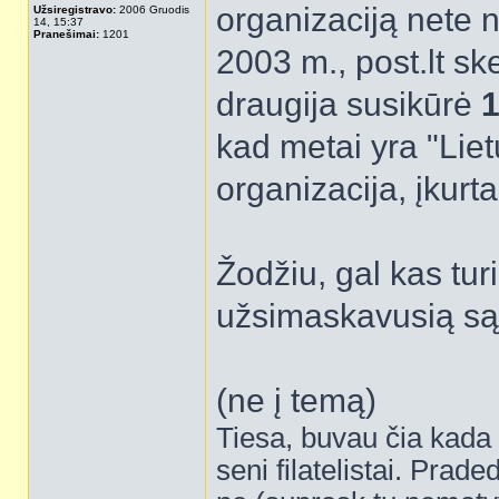
organizaciją nete ne
Užsiregistravo:
2006 Gruodis
14, 15:37
Pranešimai:
1201
2003 m., post.lt ske
draugija susikūrė
1
kad metai yra "Lietu
organizacija, įkur
Žodžiu, gal kas tur
užsimaskavusią są
(ne į temą)
Tiesa, buvau čia kada a
seni filatelistai. Praded