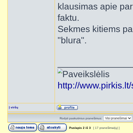
klausimas apie pa
faktu.
Sekmes kitiems pa
"blura".
______________
http://www.pirkis.l
Į viršų
Rodyti paskutinius pranešimus:
Puslapis
2
iš
3
[ 17 pranešimai(ų) ]