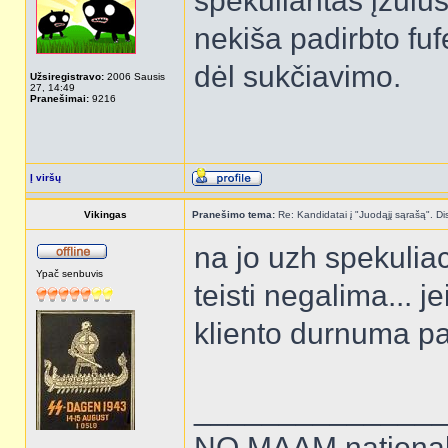
spekuliantas įžūlu
nekiša padirbto fuf
dėl sukčiavimo.
Užsiregistravo:
2006 Sausis
27, 14:49
Pranešimai:
9216
Į viršų
Vikingas
Pranešimo tema:
Re: Kandidatai į "Juodąjį sąrašą". Dis
na jo uzh spekulia
Ypač senbuvis
teisti negalima... j
kliento durnuma p
______________
NO MAAM national 