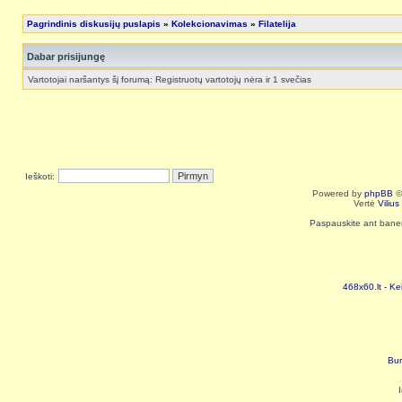
Pagrindinis diskusijų puslapis
»
Kolekcionavimas
»
Filatelija
Dabar prisijungę
Vartotojai naršantys šį forumą: Registruotų vartotojų nėra ir 1 svečias
Ieškoti:
Powered by
phpBB
©
Vertė
Viliu
Paspauskite ant baneri
468x60.lt - Ke
Bur
I