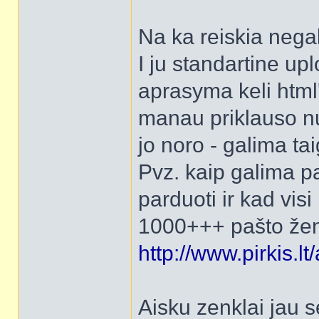
Na ka reiskia nega
I ju standartine upl
aprasyma keli html'a
manau priklauso nuo
jo noro - galima t
Pvz. kaip galima pa
parduoti ir kad visi
1000+++ pašto ženkl
http://www.pirkis.
Aisku zenklai jau 