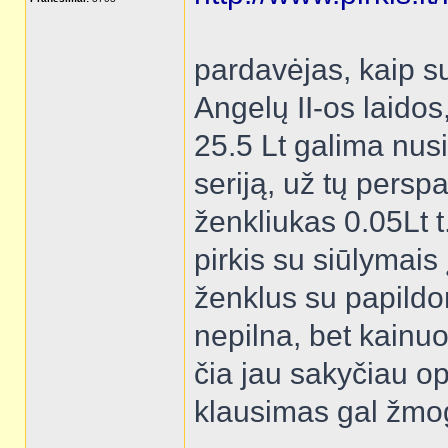
pardavėjas, kaip su
Angelų II-os laidos,
25.5 Lt galima nusip
seriją, už tų perspa
ženkliukas 0.05Lt t
pirkis su siūlymais
ženklus su papildom
nepilna, bet kainuo
čia jau sakyčiau o
klausimas gal žmo