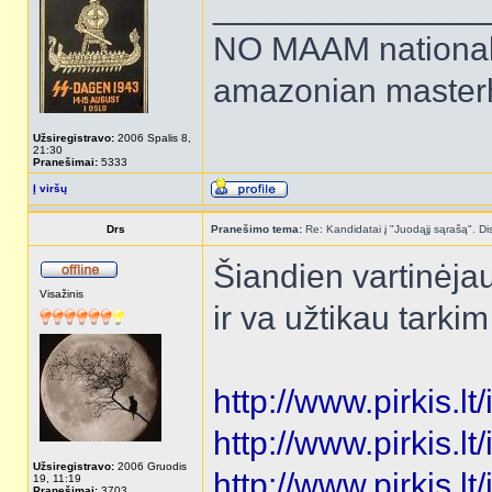
______________
NO MAAM national 
amazonian maste
Užsiregistravo:
2006 Spalis 8,
21:30
Pranešimai:
5333
Į viršų
Drs
Pranešimo tema:
Re: Kandidatai į "Juodąjį sąrašą". Dis
Šiandien vartinėja
Visažinis
ir va užtikau tarkim
http://www.pirkis.
http://www.pirkis.
Užsiregistravo:
2006 Gruodis
http://www.pirkis.
19, 11:19
Pranešimai:
3703