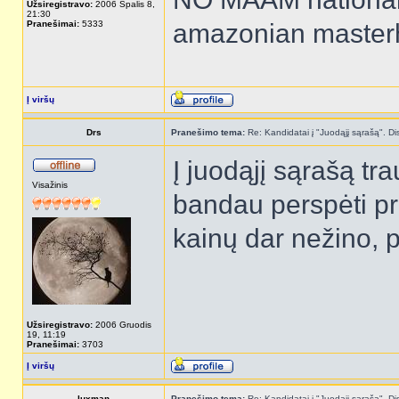
Užsiregistravo:
2006 Spalis 8,
21:30
Pranešimai:
5333
amazonian maste
Į viršų
Drs
Pranešimo tema:
Re: Kandidatai į "Juodąjį sąrašą". Dis
Į juodąjį sąrašą tr
Visažinis
bandau perspėti pra
kainų dar nežino, 
Užsiregistravo:
2006 Gruodis
19, 11:19
Pranešimai:
3703
Į viršų
luxman
Pranešimo tema:
Re: Kandidatai į "Juodąjį sąrašą". Dis