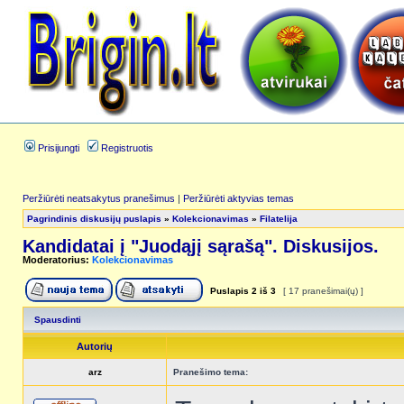
Prisijungti
Registruotis
Peržiūrėti neatsakytus pranešimus
|
Peržiūrėti aktyvias temas
Pagrindinis diskusijų puslapis
»
Kolekcionavimas
»
Filatelija
Kandidatai į "Juodąjį sąrašą". Diskusijos.
Moderatorius:
Kolekcionavimas
Puslapis
2
iš
3
[ 17 pranešimai(ų) ]
Spausdinti
Autorių
arz
Pranešimo tema: