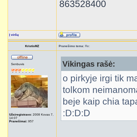
863528400
Į viršų
KristisMZ
Pranešimo tema:
Re:
Vikingas rašė:
Senbuvis
o pirkyje irgi tik 
tolkom neimanoma i
beje kaip chia ta
:D:D:D
Užsiregistravo:
2008 Kovas 7,
14:07
Pranešimai:
957