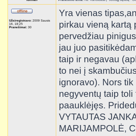
Yra vienas tipas,an
Užsiregistravo:
2009 Sausis
pirkau vieną kartą
16, 18:25
Pranešimai:
30
pervedžiau pinigus
jau juo pasitikėda
taip ir negavau (a
to nei į skambučius
ignoravo). Nors tik 3
negyventų taip toli 
paauklėjęs. Pridedu
VYTAUTAS JANK
MARIJAMPOLĖ, C