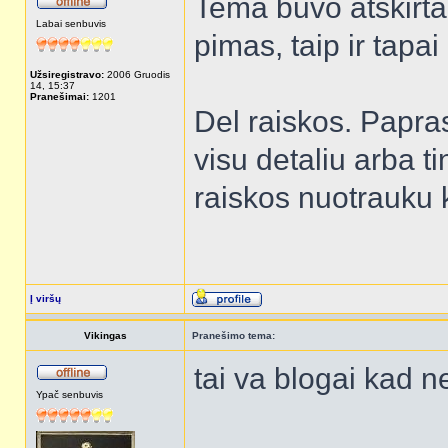
Tema buvo atskirta 
Labai senbuvis
pimas, taip ir tapai
Užsiregistravo:
2006 Gruodis
14, 15:37
Pranešimai:
1201
Del raiskos. Papra
visu detaliu arba t
raiskos nuotrauku 
Į viršų
Vikingas
Pranešimo tema:
tai va blogai kad 
Ypač senbuvis