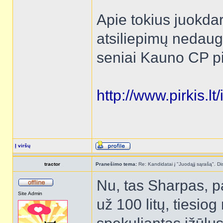
Apie tokius juokdari
atsiliepimų nedaug 
seniai Kauno CP p
http://www.pirkis.
Į viršų
tractor
Pranešimo tema:
Re: Kandidatai į "Juodąjį sąrašą". Dis
Nu, tas Sharpas, p
Site Admin
už 100 litų, tiesiog