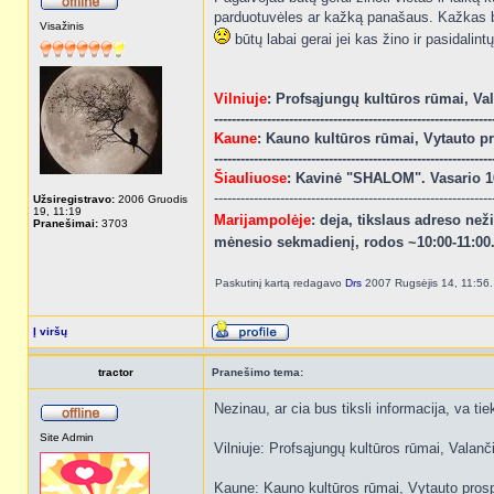
parduotuvėles ar kažką panašaus. Kažkas bu
Visažinis
būtų labai gerai jei kas žino ir pasidalint
Vilniuje
: Profsąjungų kultūros rūmai, Vala
---------------------------------------------------------------
Kaune
: Kauno kultūros rūmai, Vytauto pro
---------------------------------------------------------------
Šiauliuose
: Kavinė "SHALOM". Vasario 16
---------------------------------------------------------------
Užsiregistravo:
2006 Gruodis
19, 11:19
Marijampolėje
: deja, tikslaus adreso ne
Pranešimai:
3703
mėnesio sekmadienį, rodos ~10:00-11:00.
Paskutinį kartą redagavo
Drs
2007 Rugsėjis 14, 11:56. 
Į viršų
tractor
Pranešimo tema:
Nezinau, ar cia bus tiksli informacija, va tie
Site Admin
Vilniuje: Profsąjungų kultūros rūmai, Valanči
Kaune: Kauno kultūros rūmai, Vytauto prosp. 