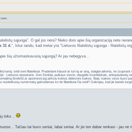
r pan.
atelistų sąjunga". O gal jos nėra? Nieko doro apie šią organizaciją nete nerandu:
s 31 d.
", kitur randu, kad metai yra "Lietuvos filatelistų sąjunga - filatelistų 
 apie šią užsimaskavusią sąjungą? Ar jau nebegyva...
nį kartą: sėdi seni filatelistai. Pradedant klausti ar turi tą ar aną, staigiai atkerta, ne (suprask
o - Lietuvos tarpukario. Geri ženklai, puikaus stovio, daugelis kvartblokais, antspauduotų nė
mėjimą išreikšti ar apsimesti jog pirksiu kokius didesnės kainos. Beje, kainos visos buvo pag
u nusiteikusių numizmatų galvodamas ko tie filatelistai čia sėdi? Galvojau, kad jie bando turge
jų toks...
uose... Tačiau tai buvo seniai, labai seniai. Ar jie ten dabar renkasi - jau nė 