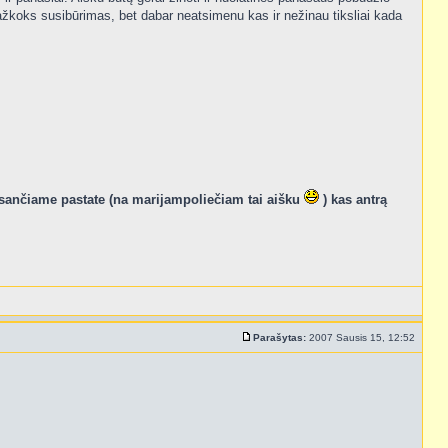
koks susibūrimas, bet dabar neatsimenu kas ir nežinau tiksliai kada
 esančiame pastate (na marijampoliečiam tai aišku
) kas antrą
Parašytas:
2007 Sausis 15, 12:52