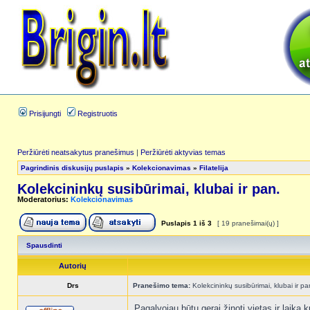
Prisijungti
Registruotis
Peržiūrėti neatsakytus pranešimus
|
Peržiūrėti aktyvias temas
Pagrindinis diskusijų puslapis
»
Kolekcionavimas
»
Filatelija
Kolekcininkų susibūrimai, klubai ir pan.
Moderatorius:
Kolekcionavimas
Puslapis
1
iš
3
[ 19 pranešimai(ų) ]
Spausdinti
Autorių
Drs
Pranešimo tema:
Kolekcininkų susibūrimai, klubai ir pa
Pagalvojau būtų gerai žinoti vietas ir laiką