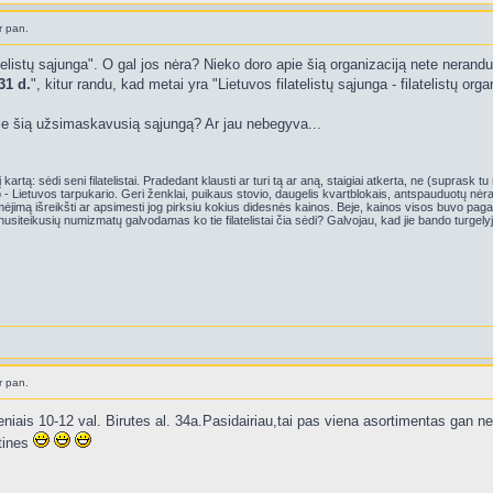
r pan.
elistų sąjunga". O gal jos nėra? Nieko doro apie šią organizaciją nete nerandu: f
31 d.
", kitur randu, kad metai yra "Lietuvos filatelistų sąjunga - filatelistų or
pie šią užsimaskavusią sąjungą? Ar jau nebegyva...
kartą: sėdi seni filatelistai. Pradedant klausti ar turi tą ar aną, staigiai atkerta, ne (suprask t
- Lietuvos tarpukario. Geri ženklai, puikaus stovio, daugelis kvartblokais, antspauduotų nėra.
jimą išreikšti ar apsimesti jog pirksiu kokius didesnės kainos. Beje, kainos visos buvo pagal
nusiteikusių numizmatų galvodamas ko tie filatelistai čia sėdi? Galvojau, kad jie bando turgely
r pan.
ais 10-12 val. Birutes al. 34a.Pasidairiau,tai pas viena asortimentas gan neb
rtines