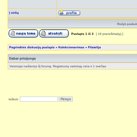
Į viršų
Rodyti paskut
Puslapis
1
iš
3
[ 19 pranešimai(ų) ]
Pagrindinis diskusijų puslapis
»
Kolekcionavimas
»
Filatelija
Dabar prisijungę
Vartotojai naršantys šį forumą: Registruotų vartotojų nėra ir 1 svečias
Ieškoti: