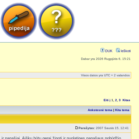
DUK
Ieškoti
Dabar yra 2026 Rugpjūtis 6, 15:21
Visos datos yra UTC + 2 valandos
Eiti į
1
,
2
,
3
Kitas
Ankstesnė tema
|
Kita tema
Parašytas:
2007 Sausis 15, 12:41
 ir panašiai. Aišku būtų gerai žinoti ir nuolatines panašaus pobūdžio