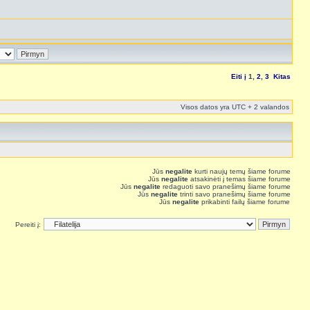
Eiti į
1
,
2
,
3
Kitas
Visos datos yra UTC + 2 valandos
Jūs
negalite
kurti naujų temų šiame forume
Jūs
negalite
atsakinėti į temas šiame forume
Jūs
negalite
redaguoti savo pranešimų šiame forume
Jūs
negalite
trinti savo pranešimų šiame forume
Jūs
negalite
prikabinti failų šiame forume
Pereiti į: