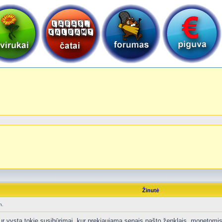
Žinutė
n.
 kur vysta tokie susibūrimai, kur prekiaujama senais pašto ženklais, monetomis