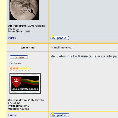
Užsiregistravo:
2006 Gruodis
19, 11:19
Pranešimai:
3703
Į viršų
tomasrimd
Pranešimo tema:
del vietos ir laiko Kaune tai taisinga info p
Senbuvis
Užsiregistravo:
2007 Birželis
17, 23:12
Pranešimai:
841
Miestas:
Kaunas
Į viršų