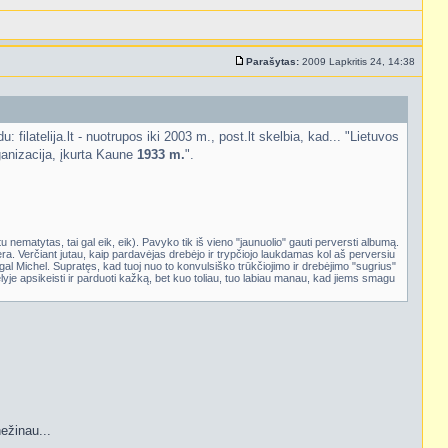
Parašytas:
2009 Lapkritis 24, 14:38
 filatelija.lt - nuotrupos iki 2003 m., post.lt skelbia, kad... "Lietuvos
organizacija, įkurta Kaune
1933 m.
".
 tu nematytas, tai gal eik, eik). Pavyko tik iš vieno "jaunuolio" gauti perversti albumą.
ra. Verčiant jutau, kaip pardavėjas drebėjo ir trypčiojo laukdamas kol aš perversiu
al Michel. Supratęs, kad tuoj nuo to konvulsiško trūkčiojimo ir drebėjimo "sugrius"
lyje apsikeisti ir parduoti kažką, bet kuo toliau, tuo labiau manau, kad jiems smagu
nežinau...