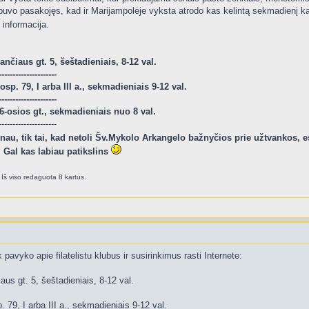
vo pasakojęs, kad ir Marijampolėje vyksta atrodo kas kelintą sekmadienį kaž
ų informacija.
nčiaus gt. 5, šeštadieniais, 8-12 val.
---------------------
sp. 79, I arba III a., sekmadieniais 9-12 val.
---------------------
-osios gt., sekmadieniais nuo 8 val.
---------------------
žinau, tik tai, kad netoli Šv.Mykolo Arkangelo bažnyčios prie užtvankos,
 Gal kas labiau patikslins
Iš viso redaguota 8 kartus.
k pavyko apie filatelistu klubus ir susirinkimus rasti Internete:
aus gt. 5, šeštadieniais, 8-12 val.
79, I arba III a., sekmadieniais 9-12 val.