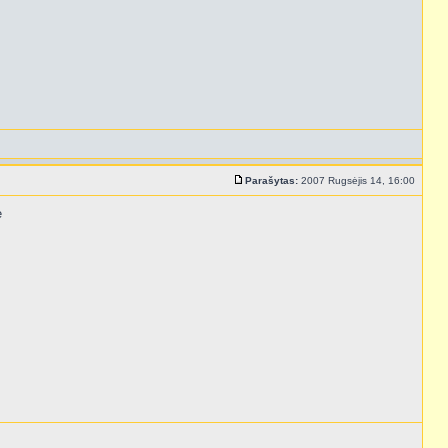
Parašytas:
2007 Rugsėjis 14, 16:00
e