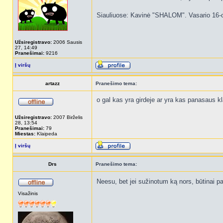
Siauliuose: Kavinė "SHALOM". Vasario 16-o
Užsiregistravo:
2006 Sausis
27, 14:49
Pranešimai:
9216
Į viršų
artazz
Pranešimo tema:
o gal kas yra girdeje ar yra kas panasaus k
Užsiregistravo:
2007 Birželis
28, 13:54
Pranešimai:
79
Miestas:
Klaipeda
Į viršų
Drs
Pranešimo tema:
Neesu, bet jei sužinotum ką nors, būtinai par
Visažinis