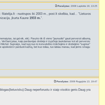
Parašytas:
2008 Lapkritis 19, 13:25
ilatelija.lt - nuotrupos iki 2003 m., post.lt skelbia, kad... "Lietuvos
ganizacija, įkurta Kaune
1933 m.
".
u nematytas, tai gal eik, eik). Pavyko tik iš vieno "jaunuolio" gauti perversti albumą.
 Verčiant jutau, kaip pardavėjas drebėjo ir trypčiojo laukdamas kol aš perversiu
 Michel. Supratęs, kad tuoj nuo to konvulsiško trūkčiojimo ir drebėjimo "sugrius"
je apsikeisti ir parduoti kažką, bet kuo toliau, tuo labiau manau, kad jiems smagu
Parašytas:
2009 Rugpjūtis 13, 19:47
logas(lietuvisku).Daug neperforuotu ir siaip visokio gerio.Daug yra