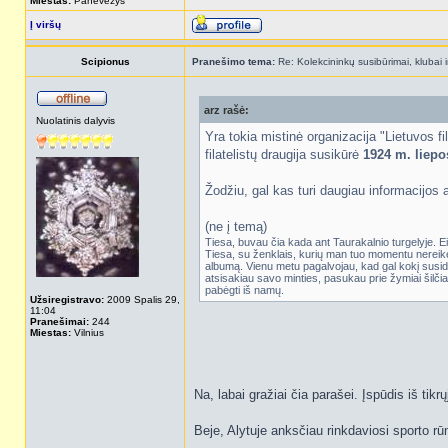
Miestas:
Panevezys
Į viršų
Scipionus
Pranešimo tema:
Re: Kolekcininkų susibūrimai, klubai i
arz rašė:
Nuolatinis dalyvis
Yra tokia mistinė organizacija "Lietuvos fil
filatelistų draugija susikūrė
1924 m. liepo
Žodžiu, gal kas turi daugiau informacijos
(ne į temą)
Tiesa, buvau čia kada ant Taurakalnio turgelyje. Eili
Tiesa, su ženklais, kurių man tuo momentu nereikėj
albumą. Vienu metu pagalvojau, kad gal kokį susido
atsisakiau savo minties, pasukau prie žymiai šilčia
pabėgti iš namų.
Užsiregistravo:
2009 Spalis 29,
11:04
Pranešimai:
244
Miestas:
Vilnius
Na, labai gražiai čia parašei. Įspūdis iš tikrų
Beje, Alytuje anksčiau rinkdaviosi sporto rūm