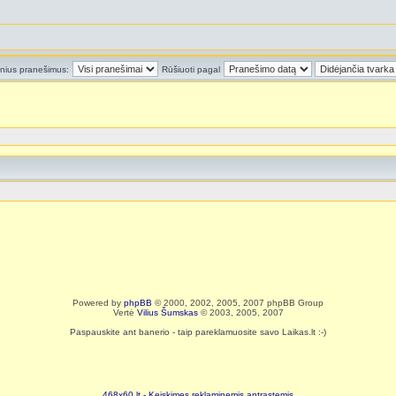
inius pranešimus:
Rūšiuoti pagal
Powered by
phpBB
© 2000, 2002, 2005, 2007 phpBB Group
Vertė
Vilius Šumskas
© 2003, 2005, 2007
Paspauskite ant banerio - taip pareklamuosite savo Laikas.lt :-)
468x60.lt - Keiskimes reklaminemis antrastemis