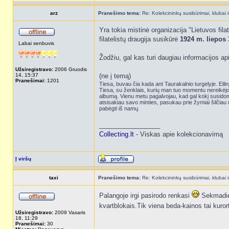
arz
Pranešimo tema:
Re: Kolekcininkų susibūrimai, klubai i
Yra tokia mistinė organizacija "Lietuvos filat
filatelistų draugija susikūrė
1924 m. liepos 
Labai senbuvis
Žodžiu, gal kas turi daugiau informacijos a
Užsiregistravo:
2006 Gruodis
14, 15:37
(ne į temą)
Pranešimai:
1201
Tiesa, buvau čia kada ant Taurakalnio turgelyje. Eilinį 
Tiesa, su ženklais, kurių man tuo momentu nereikėjo 
albumą. Vienu metu pagalvojau, kad gal kokį susidomė
atsisakiau savo minties, pasukau prie žymiai šilčiau 
pabėgti iš namų.
_________________
Collecting.lt
- Viskas apie kolekcionavimą
Į viršų
taxi
Pranešimo tema:
Re: Kolekcininkų susibūrimai, klubai i
Palangoje irgi pasirodo renkasi
Sekmadieni
kvartblokais.Tik viena beda-kainos tai kuro
Užsiregistravo:
2009 Vasaris
18, 11:29
Pranešimai:
30