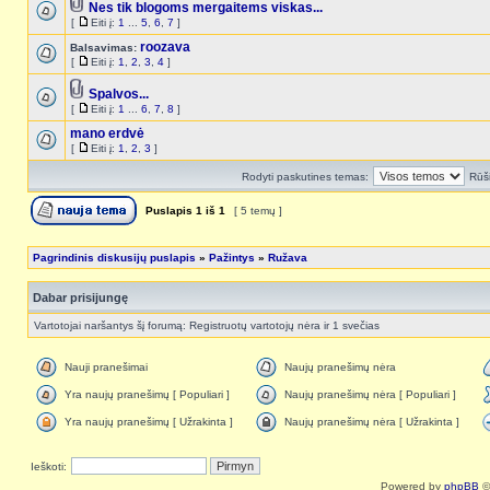
Nes tik blogoms mergaitems viskas...
[
Eiti į:
1
...
5
,
6
,
7
]
roozava
Balsavimas:
[
Eiti į:
1
,
2
,
3
,
4
]
Spalvos...
[
Eiti į:
1
...
6
,
7
,
8
]
mano erdvė
[
Eiti į:
1
,
2
,
3
]
Rodyti paskutines temas:
Rūši
Puslapis
1
iš
1
[ 5 temų ]
Pagrindinis diskusijų puslapis
»
Pažintys
»
Ružava
Dabar prisijungę
Vartotojai naršantys šį forumą: Registruotų vartotojų nėra ir 1 svečias
Nauji pranešimai
Naujų pranešimų nėra
Yra naujų pranešimų [ Populiari ]
Naujų pranešimų nėra [ Populiari ]
Yra naujų pranešimų [ Užrakinta ]
Naujų pranešimų nėra [ Užrakinta ]
Ieškoti:
Powered by
phpBB
©