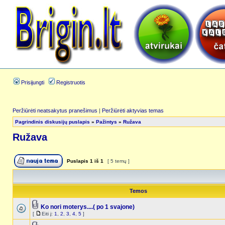
Prisijungti
Registruotis
Peržiūrėti neatsakytus pranešimus
|
Peržiūrėti aktyvias temas
Pagrindinis diskusijų puslapis
»
Pažintys
»
Ružava
Ružava
Puslapis
1
iš
1
[ 5 temų ]
Temos
Ko nori moterys....( po 1 svajone)
[
Eiti į:
1
,
2
,
3
,
4
,
5
]