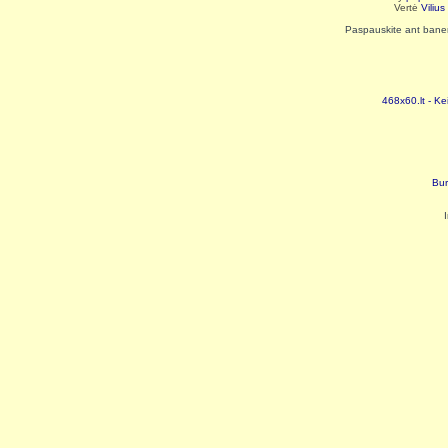
Vertė
Viliu
Paspauskite ant baneri
468x60.lt - Ke
Bur
I