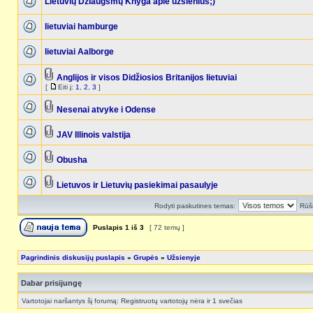
Lietuvių Džiaugsmų Knyga apie užsienius;)
lietuviai hamburge
lietuviai Aalborge
Anglijos ir visos Didžiosios Britanijos lietuviai
[
Eiti į:
1
,
2
,
3
]
Nesenai atvyke i Odense
JAV Illinois valstija
Obusha
Lietuvos ir Lietuvių pasiekimai pasaulyje
Rodyti paskutines temas:
Rūši
Puslapis
1
iš
3
[ 72 temų ]
Pagrindinis diskusijų puslapis
»
Grupės
»
Užsienyje
Dabar prisijungę
Vartotojai naršantys šį forumą: Registruotų vartotojų nėra ir 1 svečias