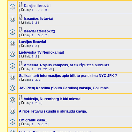
Danijos lietuviai
[
Eiti į:
1
...
7
,
8
,
9
]
Ispanijos lietuviai
[
Eiti į:
1
,
2
]
Iseiviai atsiliepkit;)
[
Eiti į:
1
...
5
,
6
,
7
]
Latvijos lietuviai
[
Eiti į:
1
,
2
]
Lietuviska TV Nemokamai!
[
Eiti į:
1
,
2
]
Amerika. Rojaus kampelis, ar tik išpūstas burbulas
[
Eiti į:
1
...
21
,
22
,
23
]
Gal kas turit informacijos apie bilietu pratesima NYC JFK ?
[
Eiti į:
1
,
2
,
3
]
JAV Pietų Karolina (South Carolina) valstija, Columbia
Vokietija, Nuremberg ir kiti miestai
[
Eiti į:
1
,
2
,
3
]
Airijos lietuviu skundu ir skriaudu knyga.
Emigrantu dalia..
[
Eiti į:
1
...
5
,
6
,
7
]