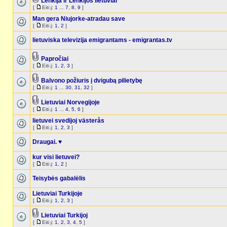
Lenkija ir Lenkijos lietuviai
[
Eiti į:
1
...
7
,
8
,
9
]
Man gera Niujorke-atradau save
[
Eiti į:
1
,
2
]
lietuviska televizija emigrantams - emigrantas.tv
Papročiai
[
Eiti į:
1
,
2
,
3
]
Balvono požiuris į dvigubą pilietybę
[
Eiti į:
1
...
30
,
31
,
32
]
Lietuviai Norvegijoje
[
Eiti į:
1
...
4
,
5
,
6
]
lietuvei svedijoj västerås
[
Eiti į:
1
,
2
,
3
]
Draugai. ♥
kur visi lietuvei?
[
Eiti į:
1
,
2
]
Teisybės gabalėlis
Lietuviai Turkijoje
[
Eiti į:
1
,
2
,
3
]
Lietuviai Turkijoj
[
Eiti į:
1
,
2
,
3
,
4
,
5
]