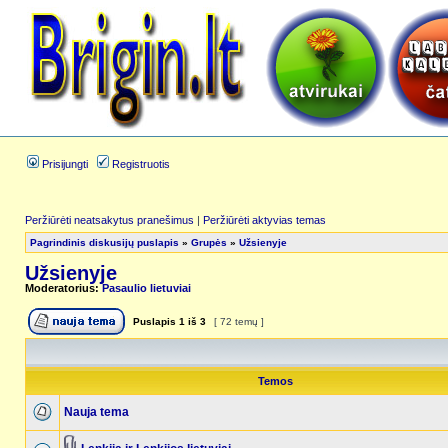
Prisijungti
Registruotis
Peržiūrėti neatsakytus pranešimus
|
Peržiūrėti aktyvias temas
Pagrindinis diskusijų puslapis
»
Grupės
»
Užsienyje
Užsienyje
Moderatorius:
Pasaulio lietuviai
Puslapis
1
iš
3
[ 72 temų ]
Temos
Nauja tema