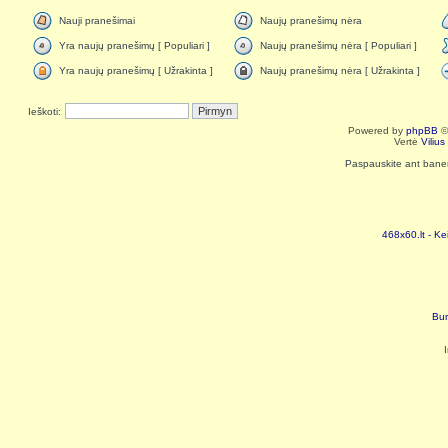
Nauji pranešimai
Naujų pranešimų nėra
Yra naujų pranešimų [ Populiari ]
Naujų pranešimų nėra [ Populiari ]
Yra naujų pranešimų [ Užrakinta ]
Naujų pranešimų nėra [ Užrakinta ]
Ieškoti:
Powered by
phpBB
©
Vertė
Viliu
Paspauskite ant baneri
468x60.lt - Ke
Bur
I