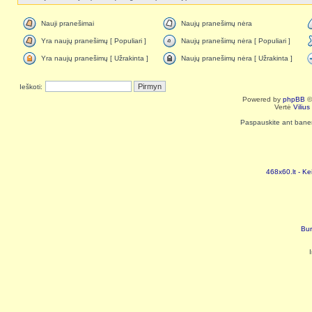
Nauji pranešimai
Naujų pranešimų nėra
Yra naujų pranešimų [ Populiari ]
Naujų pranešimų nėra [ Populiari ]
Yra naujų pranešimų [ Užrakinta ]
Naujų pranešimų nėra [ Užrakinta ]
Ieškoti:
Powered by
phpBB
©
Vertė
Viliu
Paspauskite ant baneri
468x60.lt - Ke
Bur
I