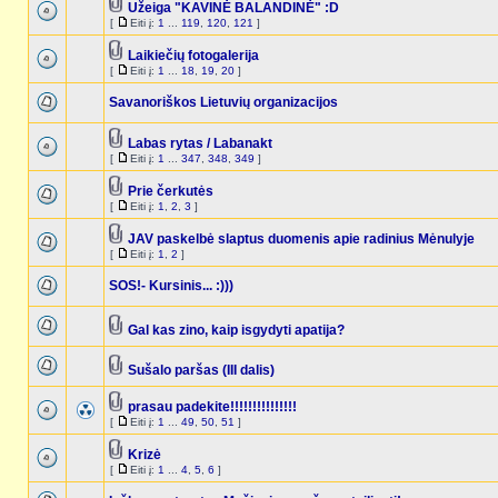
Užeiga "KAVINĖ BALANDINĖ" :D
[
Eiti į:
1
...
119
,
120
,
121
]
Laikiečių fotogalerija
[
Eiti į:
1
...
18
,
19
,
20
]
Savanoriškos Lietuvių organizacijos
Labas rytas / Labanakt
[
Eiti į:
1
...
347
,
348
,
349
]
Prie čerkutės
[
Eiti į:
1
,
2
,
3
]
JAV paskelbė slaptus duomenis apie radinius Mėnulyje
[
Eiti į:
1
,
2
]
SOS!- Kursinis... :)))
Gal kas zino, kaip isgydyti apatija?
Sušalo paršas (III dalis)
prasau padekite!!!!!!!!!!!!!!!
[
Eiti į:
1
...
49
,
50
,
51
]
Krizė
[
Eiti į:
1
...
4
,
5
,
6
]