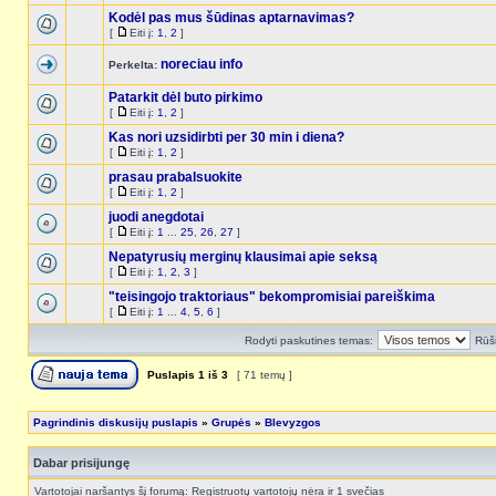
Kodėl pas mus šūdinas aptarnavimas?
[
Eiti į:
1
,
2
]
noreciau info
Perkelta:
Patarkit dėl buto pirkimo
[
Eiti į:
1
,
2
]
Kas nori uzsidirbti per 30 min i diena?
[
Eiti į:
1
,
2
]
prasau prabalsuokite
[
Eiti į:
1
,
2
]
juodi anegdotai
[
Eiti į:
1
...
25
,
26
,
27
]
Nepatyrusių merginų klausimai apie seksą
[
Eiti į:
1
,
2
,
3
]
"teisingojo traktoriaus" bekompromisiai pareiškima
[
Eiti į:
1
...
4
,
5
,
6
]
Rodyti paskutines temas:
Rūši
Puslapis
1
iš
3
[ 71 temų ]
Pagrindinis diskusijų puslapis
»
Grupės
»
Blevyzgos
Dabar prisijungę
Vartotojai naršantys šį forumą: Registruotų vartotojų nėra ir 1 svečias