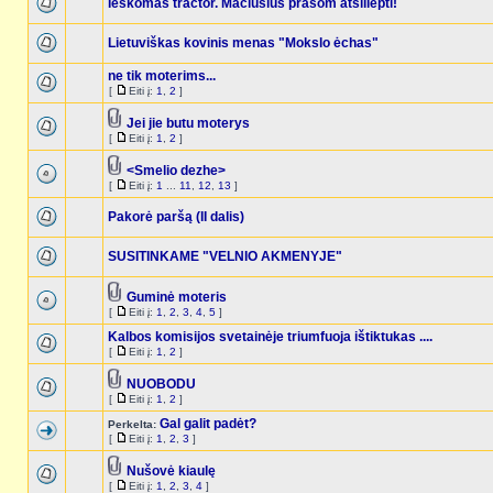
Ieškomas tractor. Mačiusius prašom atsiliepti!
Lietuviškas kovinis menas "Mokslo ėchas"
ne tik moterims...
[
Eiti į:
1
,
2
]
Jei jie butu moterys
[
Eiti į:
1
,
2
]
<Smelio dezhe>
[
Eiti į:
1
...
11
,
12
,
13
]
Pakorė paršą (II dalis)
SUSITINKAME "VELNIO AKMENYJE"
Guminė moteris
[
Eiti į:
1
,
2
,
3
,
4
,
5
]
Kalbos komisijos svetainėje triumfuoja ištiktukas ....
[
Eiti į:
1
,
2
]
NUOBODU
[
Eiti į:
1
,
2
]
Gal galit padėt?
Perkelta:
[
Eiti į:
1
,
2
,
3
]
Nušovė kiaulę
[
Eiti į:
1
,
2
,
3
,
4
]