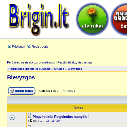
Prisijungti
Registruotis
Peržiūrėti neatsakytus pranešimus
|
Peržiūrėti aktyvias temas
Pagrindinis diskusijų puslapis
»
Grupės
»
Blevyzgos
Blevyzgos
Puslapis
1
iš
3
[ 71 temų ]
Temos
Pingviniukės Pingvinolos nuotykiai
[
Eiti į:
1
...
18
,
19
,
20
]