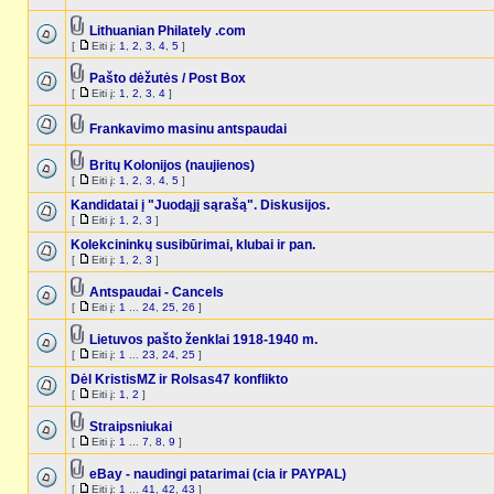
Lithuanian Philately .com
[
Eiti į:
1
,
2
,
3
,
4
,
5
]
Pašto dėžutės / Post Box
[
Eiti į:
1
,
2
,
3
,
4
]
Frankavimo masinu antspaudai
Britų Kolonijos (naujienos)
[
Eiti į:
1
,
2
,
3
,
4
,
5
]
Kandidatai į "Juodąjį sąrašą". Diskusijos.
[
Eiti į:
1
,
2
,
3
]
Kolekcininkų susibūrimai, klubai ir pan.
[
Eiti į:
1
,
2
,
3
]
Antspaudai - Cancels
[
Eiti į:
1
...
24
,
25
,
26
]
Lietuvos pašto ženklai 1918-1940 m.
[
Eiti į:
1
...
23
,
24
,
25
]
Dėl KristisMZ ir Rolsas47 konflikto
[
Eiti į:
1
,
2
]
Straipsniukai
[
Eiti į:
1
...
7
,
8
,
9
]
eBay - naudingi patarimai (cia ir PAYPAL)
[
Eiti į:
1
...
41
,
42
,
43
]