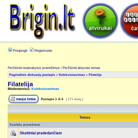
Prisijungti
Registruotis
Peržiūrėti neatsakytus pranešimus
|
Peržiūrėti aktyvias temas
Pagrindinis diskusijų puslapis
»
Kolekcionavimas
»
Filatelija
Filatelija
Moderatorius:
Kolekcionavimas
Puslapis
1
iš
6
[ 171 temų ]
Temos
Svarbūs pranešimai
Skaitiniai pradedančiam