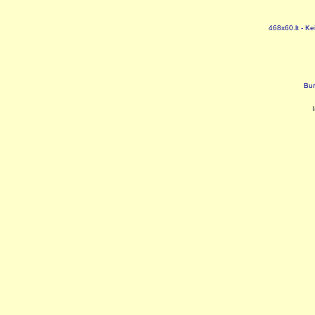
468x60.lt - Ke
Bur
I