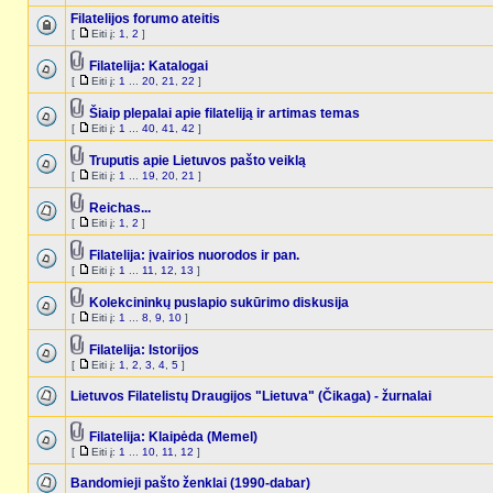
Filatelijos forumo ateitis
[
Eiti į:
1
,
2
]
Filatelija: Katalogai
[
Eiti į:
1
...
20
,
21
,
22
]
Šiaip plepalai apie filateliją ir artimas temas
[
Eiti į:
1
...
40
,
41
,
42
]
Truputis apie Lietuvos pašto veiklą
[
Eiti į:
1
...
19
,
20
,
21
]
Reichas...
[
Eiti į:
1
,
2
]
Filatelija: įvairios nuorodos ir pan.
[
Eiti į:
1
...
11
,
12
,
13
]
Kolekcininkų puslapio sukūrimo diskusija
[
Eiti į:
1
...
8
,
9
,
10
]
Filatelija: Istorijos
[
Eiti į:
1
,
2
,
3
,
4
,
5
]
Lietuvos Filatelistų Draugijos "Lietuva" (Čikaga) - žurnalai
Filatelija: Klaipėda (Memel)
[
Eiti į:
1
...
10
,
11
,
12
]
Bandomieji pašto ženklai (1990-dabar)