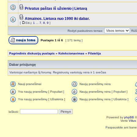
Privatus paštas iš užsienio į Lietuvą
Atmainos. Lietuva nuo 1990 iki dabar.
[
Eiti į:
1
...
7
,
8
,
9
]
Rodyti paskutines temas:
Rūši
Puslapis
1
iš
6
[ 171 temų ]
Pagrindinis diskusijų puslapis
»
Kolekcionavimas
»
Filatelija
Dabar prisijungę
Vartotojai naršantys šį forumą: Registruotų vartotojų nėra ir 1 svečias
Nauji pranešimai
Naujų pranešimų nėra
Yra naujų pranešimų [ Populiari ]
Naujų pranešimų nėra [ Populiari ]
Yra naujų pranešimų [ Užrakinta ]
Naujų pranešimų nėra [ Užrakinta ]
Ieškoti:
Powered by
phpBB
©
Vertė
Viliu
Paspauskite ant baneri