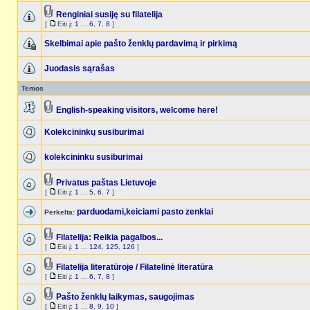
Renginiai susiję su filatelija
[
Eiti į:
1
...
6
,
7
,
8
]
Skelbimai apie pašto ženklų pardavimą ir pirkimą
Juodasis sąrašas
Temos
English-speaking visitors, welcome here!
Kolekcininkų susiburimai
kolekcininku susiburimai
Privatus paštas Lietuvoje
[
Eiti į:
1
...
5
,
6
,
7
]
parduodami,keiciami pasto zenklai
Perkelta:
Filatelija: Reikia pagalbos...
[
Eiti į:
1
...
124
,
125
,
126
]
Filatelija literatūroje / Filatelinė literatūra
[
Eiti į:
1
...
6
,
7
,
8
]
Pašto ženklų laikymas, saugojimas
[
Eiti į:
1
...
8
,
9
,
10
]