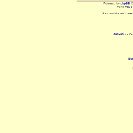
Powered by
phpBB
©
Vertė
Viliu
Paspauskite ant baneri
468x60.lt - Ke
Bur
I