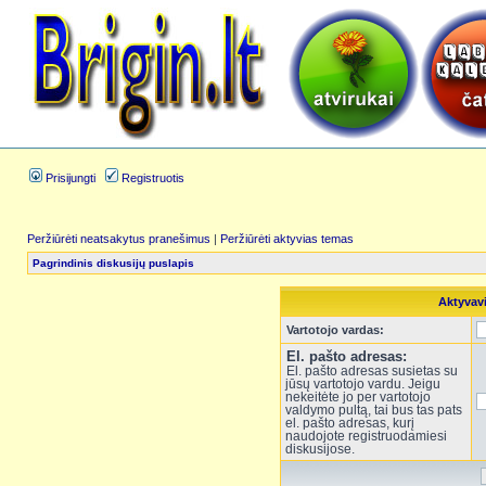
Prisijungti
Registruotis
Peržiūrėti neatsakytus pranešimus
|
Peržiūrėti aktyvias temas
Pagrindinis diskusijų puslapis
Aktyvav
Vartotojo vardas:
El. pašto adresas:
El. pašto adresas susietas su
jūsų vartotojo vardu. Jeigu
nekeitėte jo per vartotojo
valdymo pultą, tai bus tas pats
el. pašto adresas, kurį
naudojote registruodamiesi
diskusijose.