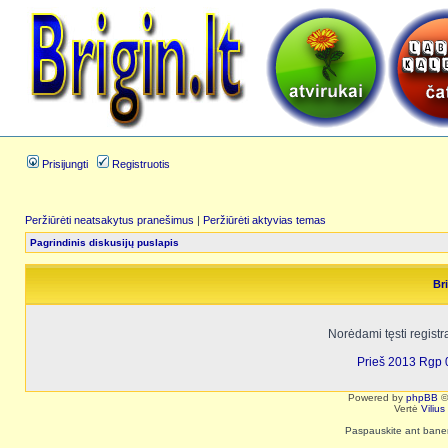
Prisijungti
Registruotis
Peržiūrėti neatsakytus pranešimus
|
Peržiūrėti aktyvias temas
Pagrindinis diskusijų puslapis
Bri
Norėdami tęsti registr
Prieš 2013 Rgp 
Powered by
phpBB
©
Vertė
Viliu
Paspauskite ant baneri