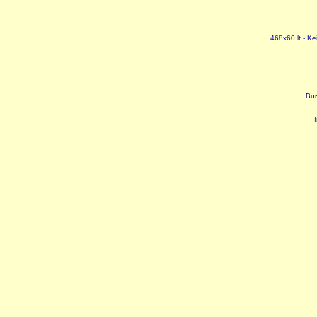
468x60.lt - Ke
Bur
I