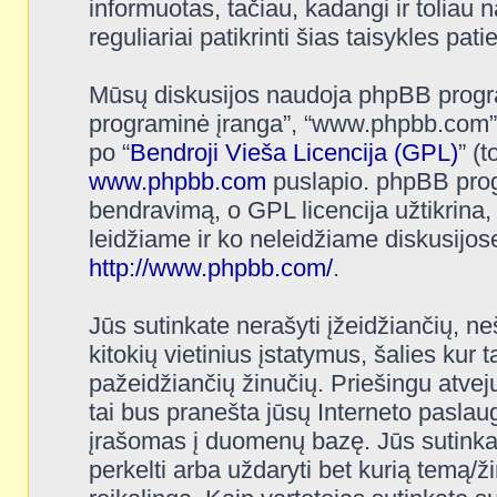
informuotas, tačiau, kadangi ir toliau n
reguliariai patikrinti šias taisykles pat
Mūsų diskusijos naudoja phpBB programi
programinė įranga”, “www.phpbb.com”
po “
Bendroji Vieša Licencija (GPL)
” (
www.phpbb.com
puslapio. phpBB progr
bendravimą, o GPL licencija užtikrina,
leidžiame ir ko neleidžiame diskusijos
http://www.phpbb.com/
.
Jūs sutinkate nerašyti įžeidžiančių, ne
kitokių vietinius įstatymus, šalies kur 
pažeidžiančių žinučių. Priešingu atvej
tai bus pranešta jūsų Interneto paslaug
įrašomas į duomenų bazę. Jūs sutinkate, 
perkelti arba uždaryti bet kurią temą/ž