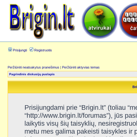
Prisijungti
Registruotis
Peržiūrėti neatsakytus pranešimus
|
Peržiūrėti aktyvias temas
Pagrindinis diskusijų puslapis
Bri
Prisijungdami prie “Brigin.lt” (toliau “me
“http://www.brigin.lt/forumas”), jūs pas
laikytis visų šių taisyklių, nesiregistru
metu mes galima pakeisti taisykles ir 