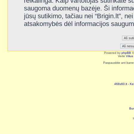
reikalinga. Kaip vartotojas sutinkate s
saugoma duomenų bazėje. Ši informaci
jūsų sutikimo, tačiau nei “Brigin.lt”, n
atsakomybės dėl informacijos saugum
Powered by
phpBB
©
Vertė
Viliu
Paspauskite ant baneri
468x60.lt - Ke
Bur
I