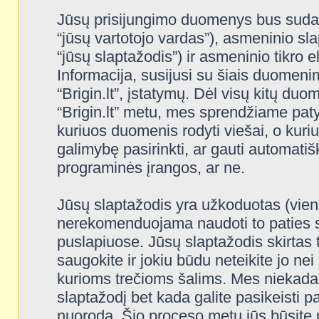
Jūsų prisijungimo duomenys bus sudaryt
“jūsų vartotojo vardas”), asmeninio slap
“jūsų slaptažodis”) ir asmeninio tikro e
Informacija, susijusi su šiais duomeni
“Brigin.lt”, įstatymų. Dėl visų kitų duom
“Brigin.lt” metu, mes sprendžiame patys.
kuriuos duomenis rodyti viešai, o kuriu
galimybę pasirinkti, ar gauti automati
programinės įrangos, ar ne.
Jūsų slaptažodis yra užkoduotas (vien
nerekomenduojama naudoti to paties sl
puslapiuose. Jūsų slaptažodis skirtas tik
saugokite ir jokiu būdu neteikite jo nei
kurioms trečioms šalims. Mes niekada
slaptažodį bet kada galite pasikeisti 
nuoroda. Šio proceso metu jūs būsite p