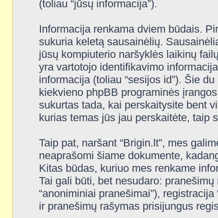
(toliau “jūsų informacija”).
Informacija renkama dviem būdais. Pi
sukuria keletą sausainėlių. Sausainėliai 
jūsų kompiuterio naršyklės laikinų fa
yra vartotojo identifikavimo informacija
informacija (toliau “sesijos id”). Šie d
kiekvieno phpBB programinės įrangos 
sukurtas tada, kai perskaitysite bent v
kurias temas jūs jau perskaitėte, taip
Taip pat, naršant “Brigin.lt”, mes gali
neaprašomi šiame dokumente, kadangi j
Kitas būdas, kuriuo mes renkame inform
Tai gali būti, bet nesudaro: pranešimų
“anoniminiai pranešimai”), registracija 
ir pranešimų rašymas prisijungus regist