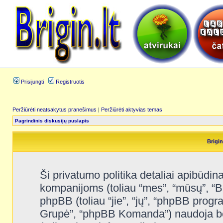
Prisijungti
Registruotis
Peržiūrėti neatsakytus pranešimus
|
Peržiūrėti aktyvias temas
Pagrindinis diskusijų puslapis
Brigin
Ši privatumo politika detaliai apibūdina
kompanijoms (toliau “mes”, “mūsų”, “Brig
phpBB (toliau “jie”, “jų”, “phpBB pro
Grupė”, “phpBB Komanda”) naudoja bet