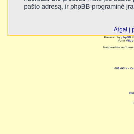
pašto adresą, ir phpBB programinė įra
Atgal į 
Powered by
phpBB
©
Vertė
Viliu
Paspauskite ant baneri
468x60.lt - Ke
Bur
I