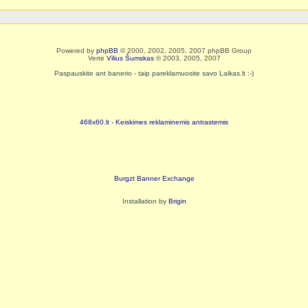
Powered by
phpBB
© 2000, 2002, 2005, 2007 phpBB Group
Vertė
Vilius Šumskas
© 2003, 2005, 2007
Paspauskite ant banerio - taip pareklamuosite savo Laikas.lt :-)
468x60.lt - Keiskimes reklaminemis antrastemis
Burgzt Banner Exchange
Installation by
Brigin