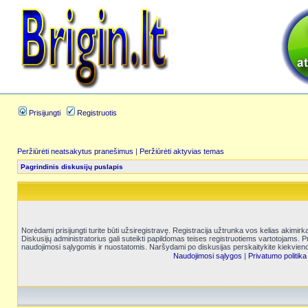
Prisijungti
Registruotis
Peržiūrėti neatsakytus pranešimus
|
Peržiūrėti aktyvias temas
Pagrindinis diskusijų puslapis
Norėdami prisijungti turite būti užsiregistravę. Registracija užtrunka vos kelias akimir
Diskusijų administratorius gali suteikti papildomas teises registruotiems vartotojams. 
naudojimosi sąlygomis ir nuostatomis. Naršydami po diskusijas perskaitykite kiekvieno
Naudojimosi sąlygos
|
Privatumo politika