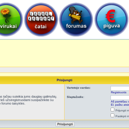
Prisijungti
Vartotojo vardas:
Registruotis
kas tačiau suteikia jums daugiau galimybių.
Slaptažodis:
Prieš užsiregistruodami susipažinkite su
Aš pamiršau 
 forumo taisykles.
El. paštu ats
Prijungti
Paslėpti 