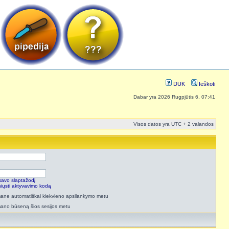
DUK
Ieškoti
Dabar yra 2026 Rugpjūtis 6, 07:41
Visos datos yra UTC + 2 valandos
savo slaptažodį
isiųsti aktyvavimo kodą
 mane automatiškai kiekvieno apsilankymo metu
mano būseną šios sesijos metu