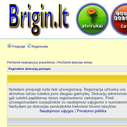
Prisijungti
Registruotis
Peržiūrėti neatsakytus pranešimus
|
Peržiūrėti aktyvias temas
Pagrindinis diskusijų puslapis
Norėdami prisijungti turite būti užsiregistravę. Registracija užtrunka vos 
akimirkas tačiau suteikia jums daugiau galimybių. Diskusijų administrat
gali suteikti papildomas teises registruotiems vartotojams. Prieš
užsiregistruodami susipažinkite su naudojimosi sąlygomis ir nuostatomi
Naršydami po diskusijas perskaitykite kiekvieno forumo taisykles.
Naudojimosi sąlygos
|
Privatumo politika