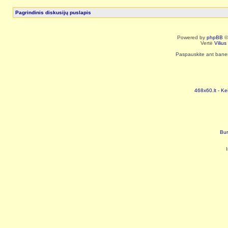
Pagrindinis diskusijų puslapis
Powered by
phpBB
©
Vertė
Viliu
Paspauskite ant baneri
468x60.lt - Ke
Bur
I