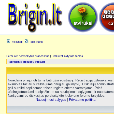
Prisijungti
Registruotis
Peržiūrėti neatsakytus pranešimus
|
Peržiūrėti aktyvias temas
Pagrindinis diskusijų puslapis
Norėdami prisijungti turite būti užsiregistravę. Registracija užtrunka vos 
akimirkas tačiau suteikia jums daugiau galimybių. Diskusijų administrat
gali suteikti papildomas teises registruotiems vartotojams. Prieš
užsiregistruodami susipažinkite su naudojimosi sąlygomis ir nuostatomi
Naršydami po diskusijas perskaitykite kiekvieno forumo taisykles.
Naudojimosi sąlygos
|
Privatumo politika