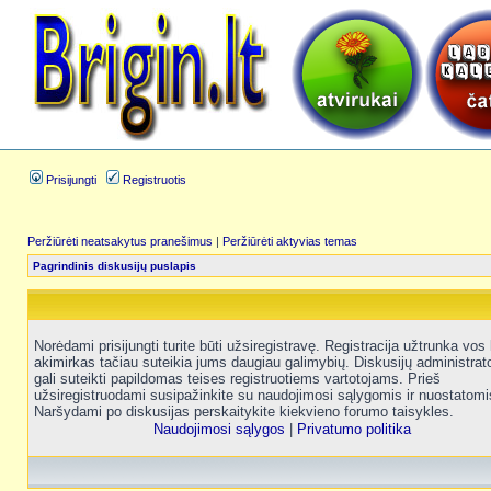
Prisijungti
Registruotis
Peržiūrėti neatsakytus pranešimus
|
Peržiūrėti aktyvias temas
Pagrindinis diskusijų puslapis
Norėdami prisijungti turite būti užsiregistravę. Registracija užtrunka vos 
akimirkas tačiau suteikia jums daugiau galimybių. Diskusijų administrat
gali suteikti papildomas teises registruotiems vartotojams. Prieš
užsiregistruodami susipažinkite su naudojimosi sąlygomis ir nuostatomi
Naršydami po diskusijas perskaitykite kiekvieno forumo taisykles.
Naudojimosi sąlygos
|
Privatumo politika