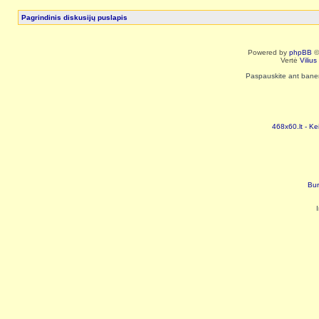
Pagrindinis diskusijų puslapis
Powered by
phpBB
©
Vertė
Viliu
Paspauskite ant baneri
468x60.lt - Ke
Bur
I