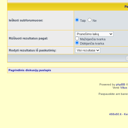
Pa
Ieškoti subforumuose:
Taip
Ne
Rūšiuoti rezultatus pagal:
Mažėjančia tvarka
Didėjančia tvarka
Rodyti rezultatus iš paskutinių:
Pagrindinis diskusijų puslapis
Powered by
phpBB
©
Vertė
Viliu
Paspauskite ant baneri
468x60.lt - Ke