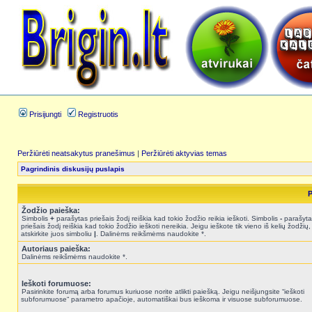
Prisijungti
Registruotis
Peržiūrėti neatsakytus pranešimus
|
Peržiūrėti aktyvias temas
Pagrindinis diskusijų puslapis
P
Žodžio paieška:
Simbolis
+
parašytas priešais žodį reiškia kad tokio žodžio reikia ieškoti. Simbolis
-
parašyta
priešais žodį reiškia kad tokio žodžio ieškoti nereikia. Jeigu ieškote tik vieno iš kelių žodžių,
atskirkite juos simboliu
|
. Dalinėms reikšmėms naudokite *.
Autoriaus paieška:
Dalinėms reikšmėms naudokite *.
Ieškoti forumuose:
Pasirinkite forumą arba forumus kuriuose norite atlikti paiešką. Jeigu neišjungsite “ieškoti
subforumuose“ parametro apačioje, automatiškai bus ieškoma ir visuose subforumuose.