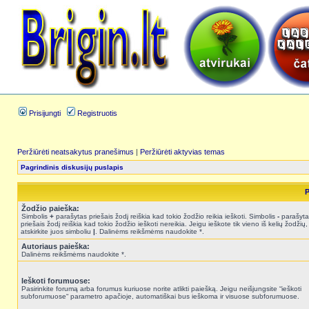
Prisijungti
Registruotis
Peržiūrėti neatsakytus pranešimus
|
Peržiūrėti aktyvias temas
Pagrindinis diskusijų puslapis
P
Žodžio paieška:
Simbolis
+
parašytas priešais žodį reiškia kad tokio žodžio reikia ieškoti. Simbolis
-
parašyta
priešais žodį reiškia kad tokio žodžio ieškoti nereikia. Jeigu ieškote tik vieno iš kelių žodžių,
atskirkite juos simboliu
|
. Dalinėms reikšmėms naudokite *.
Autoriaus paieška:
Dalinėms reikšmėms naudokite *.
Ieškoti forumuose:
Pasirinkite forumą arba forumus kuriuose norite atlikti paiešką. Jeigu neišjungsite “ieškoti
subforumuose“ parametro apačioje, automatiškai bus ieškoma ir visuose subforumuose.