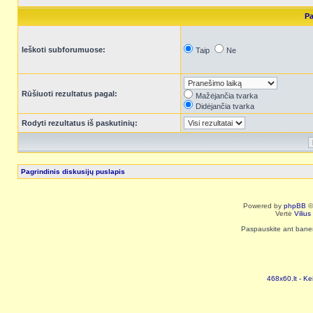
Pa
Ieškoti subforumuose:
Taip
Ne
Rūšiuoti rezultatus pagal:
Mažėjančia tvarka
Didėjančia tvarka
Rodyti rezultatus iš paskutinių:
Pagrindinis diskusijų puslapis
Powered by
phpBB
©
Vertė
Viliu
Paspauskite ant baneri
468x60.lt - Ke