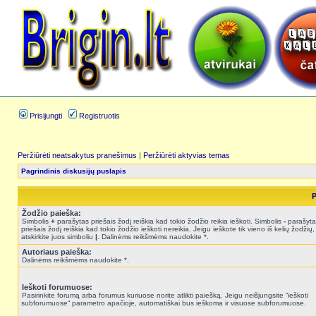
Prisijungti
Registruotis
Peržiūrėti neatsakytus pranešimus
|
Peržiūrėti aktyvias temas
Pagrindinis diskusijų puslapis
P
Žodžio paieška:
Simbolis
+
parašytas priešais žodį reiškia kad tokio žodžio reikia ieškoti. Simbolis
-
parašyta
priešais žodį reiškia kad tokio žodžio ieškoti nereikia. Jeigu ieškote tik vieno iš kelių žodžių,
atskirkite juos simboliu
|
. Dalinėms reikšmėms naudokite *.
Autoriaus paieška:
Dalinėms reikšmėms naudokite *.
Ieškoti forumuose:
Pasirinkite forumą arba forumus kuriuose norite atlikti paiešką. Jeigu neišjungsite “ieškoti
subforumuose“ parametro apačioje, automatiškai bus ieškoma ir visuose subforumuose.