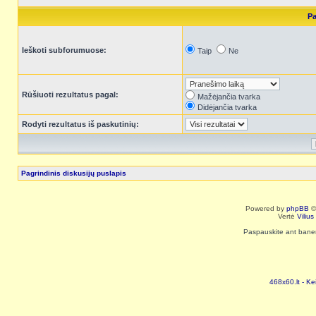
Pa
Ieškoti subforumuose:
Taip
Ne
Rūšiuoti rezultatus pagal:
Mažėjančia tvarka
Didėjančia tvarka
Rodyti rezultatus iš paskutinių:
Pagrindinis diskusijų puslapis
Powered by
phpBB
©
Vertė
Viliu
Paspauskite ant baneri
468x60.lt - Ke