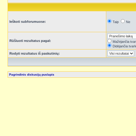
Ieškoti subforumuose:
Taip
Ne
Rūšiuoti rezultatus pagal:
Mažėjančia tva
Didėjančia tvar
Rodyti rezultatus iš paskutinių:
Pagrindinis diskusijų puslapis