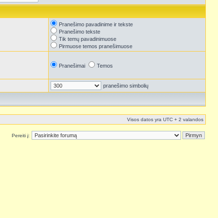
Pranešimo pavadinime ir tekste
Pranešimo tekste
Tik temų pavadinimuose
Pirmuose temos pranešimuose
Pranešimai
Temos
pranešimo simbolių
Visos datos yra UTC + 2 valandos
Pereiti į: