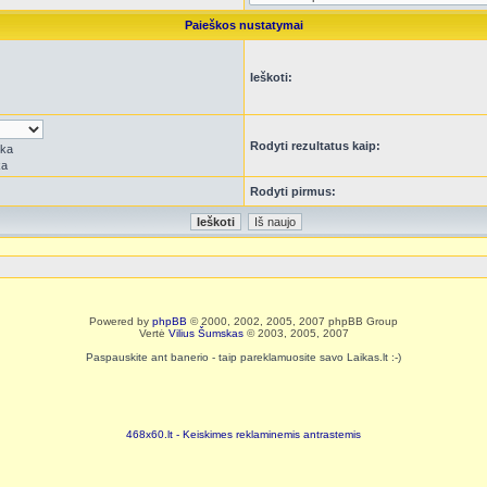
Paieškos nustatymai
Ieškoti:
Rodyti rezultatus kaip:
rka
ka
Rodyti pirmus:
Powered by
phpBB
© 2000, 2002, 2005, 2007 phpBB Group
Vertė
Vilius Šumskas
© 2003, 2005, 2007
Paspauskite ant banerio - taip pareklamuosite savo Laikas.lt :-)
468x60.lt - Keiskimes reklaminemis antrastemis