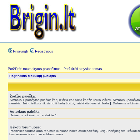
Prisijungti
Registruotis
Peržiūrėti neatsakytus pranešimus
|
Peržiūrėti aktyvias temas
Pagrindinis diskusijų puslapis
Žodžio paieška:
Simbolis
+
parašytas priešais žodį reiškia kad tokio žodžio reikia ieškoti. Simbolis
-
parašytas
nereikia. Jeigu ieškote tik vieno iš kelių žodžių, atskirkite juos simboliu
|
. Dalinėms reikšmėm
Autoriaus paieška:
Dalinėms reikšmėms naudokite *.
Ieškoti forumuose:
Pasirinkite forumą arba forumus kuriuose norite atlikti paiešką. Jeigu neišjungsite “ieškot
bus ieškoma ir visuose subforumuose.