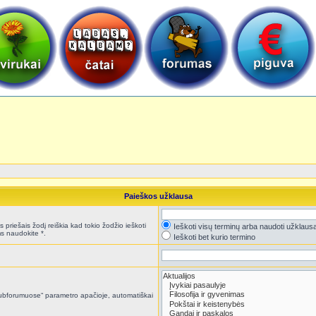
Paieškos užklausa
 priešais žodį reiškia kad tokio žodžio ieškoti
Ieškoti visų terminų arba naudoti užklaus
s naudokite *.
Ieškoti bet kurio termino
i subforumuose“ parametro apačioje, automatiškai