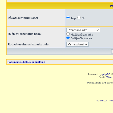
Pa
Ieškoti subforumuose:
Taip
Ne
Rūšiuoti rezultatus pagal:
Mažėjančia tvarka
Didėjančia tvarka
Rodyti rezultatus iš paskutinių:
Pagrindinis diskusijų puslapis
Powered by
phpBB
©
Vertė
Viliu
Paspauskite ant baneri
468x60.lt - Ke