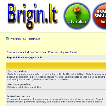
Prisijungti
Registruotis
Peržiūrėti neatsakytus pranešimus
|
Peržiūrėti aktyvias temas
Pagrindinis diskusijų puslapis
P
Žodžio paieška:
Simbolis
+
parašytas priešais žodį reiškia kad tokio žodžio reikia ieškoti. Simbolis
-
parašyta
priešais žodį reiškia kad tokio žodžio ieškoti nereikia. Jeigu ieškote tik vieno iš kelių žodžių,
atskirkite juos simboliu
|
. Dalinėms reikšmėms naudokite *.
Autoriaus paieška:
Dalinėms reikšmėms naudokite *.
Ieškoti forumuose:
Pasirinkite forumą arba forumus kuriuose norite atlikti paiešką. Jeigu neišjungsite “ieškoti
subforumuose“ parametro apačioje, automatiškai bus ieškoma ir visuose subforumuose.