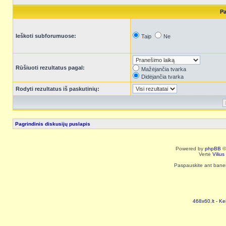
Pa
Ieškoti subforumuose:
Taip
Ne
Rūšiuoti rezultatus pagal:
Mažėjančia tvarka
Didėjančia tvarka
Rodyti rezultatus iš paskutinių:
Pagrindinis diskusijų puslapis
Powered by
phpBB
©
Vertė
Viliu
Paspauskite ant baneri
468x60.lt - Ke