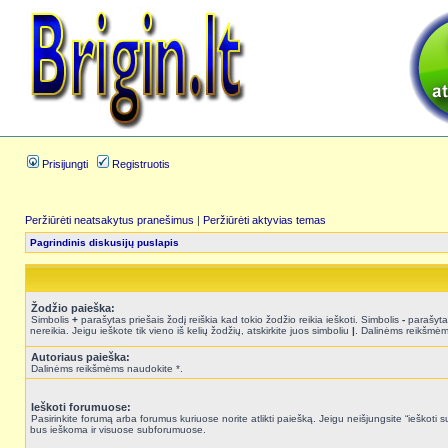
Prisijungti
Registruotis
Peržiūrėti neatsakytus pranešimus
|
Peržiūrėti aktyvias temas
Pagrindinis diskusijų puslapis
Žodžio paieška:
Simbolis
+
parašytas priešais žodį reiškia kad tokio žodžio reikia ieškoti. Simbolis
-
parašytas
nereikia. Jeigu ieškote tik vieno iš kelių žodžių, atskirkite juos simboliu
|
. Dalinėms reikšmėm
Autoriaus paieška:
Dalinėms reikšmėms naudokite *.
Ieškoti forumuose:
Pasirinkite forumą arba forumus kuriuose norite atlikti paiešką. Jeigu neišjungsite “ieškot
bus ieškoma ir visuose subforumuose.