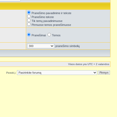
Pranešimo pavadinime ir tekste
Pranešimo tekste
Tik temų pavadinimuose
Pirmuose temos pranešimuose
Pranešimai
Temos
pranešimo simbolių
Visos datos yra UTC + 2 valandos
Pereiti į: