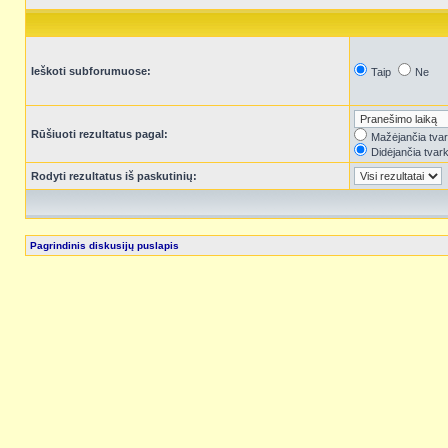
Ieškoti subforumuose:
Taip
Ne
Rūšiuoti rezultatus pagal:
Mažėjančia tva
Didėjančia tvar
Rodyti rezultatus iš paskutinių:
Pagrindinis diskusijų puslapis