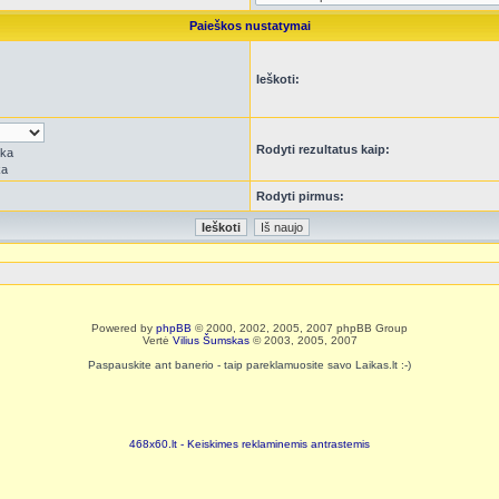
Paieškos nustatymai
Ieškoti:
Rodyti rezultatus kaip:
rka
ka
Rodyti pirmus:
Powered by
phpBB
© 2000, 2002, 2005, 2007 phpBB Group
Vertė
Vilius Šumskas
© 2003, 2005, 2007
Paspauskite ant banerio - taip pareklamuosite savo Laikas.lt :-)
468x60.lt - Keiskimes reklaminemis antrastemis