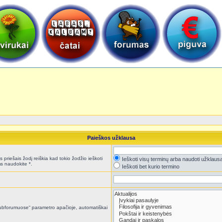
Paieškos užklausa
 priešais žodį reiškia kad tokio žodžio ieškoti
Ieškoti visų terminų arba naudoti užklaus
s naudokite *.
Ieškoti bet kurio termino
i subforumuose“ parametro apačioje, automatiškai