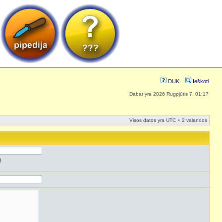
DUK
Ieškoti
Dabar yra 2026 Rugpjūtis 7, 01:17
Visos datos yra UTC + 2 valandos
ą