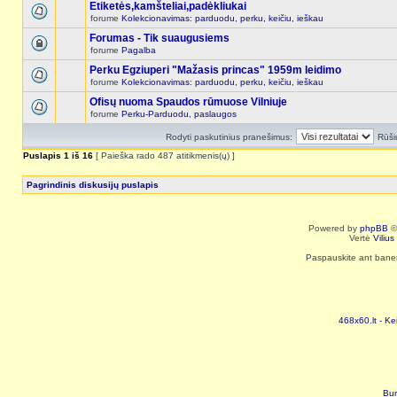
Etiketės,kamšteliai,padėkliukai
forume
Kolekcionavimas: parduodu, perku, keičiu, ieškau
Forumas - Tik suaugusiems
forume
Pagalba
Perku Egziuperi "Mažasis princas" 1959m leidimo
forume
Kolekcionavimas: parduodu, perku, keičiu, ieškau
Ofisų nuoma Spaudos rūmuose Vilniuje
forume
Perku-Parduodu, paslaugos
Rodyti paskutinius pranešimus:
Rūši
Puslapis
1
iš
16
[ Paieška rado 487 atitikmenis(ų) ]
Pagrindinis diskusijų puslapis
Powered by
phpBB
©
Vertė
Viliu
Paspauskite ant baneri
468x60.lt - Ke
Bur