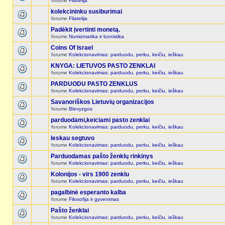
forume
Filatelija
kolekcininku susiburimai
forume
Filatelija
Padėkit įvertinti monetą.
forume
Numizmatika ir bonistika
Coins Of Israel
forume
Kolekcionavimas: parduodu, perku, keičiu, ieškau
KNYGA: LIETUVOS PASTO ZENKLAI
forume
Kolekcionavimas: parduodu, perku, keičiu, ieškau
PARDUODU PASTO ZENKLUS
forume
Kolekcionavimas: parduodu, perku, keičiu, ieškau
Savanoriškos Lietuvių organizacijos
forume
Blevyzgos
parduodami,keiciami pasto zenklai
forume
Kolekcionavimas: parduodu, perku, keičiu, ieškau
Ieskau segtuvo
forume
Kolekcionavimas: parduodu, perku, keičiu, ieškau
Parduodamas pašto ženklų rinkinys
forume
Kolekcionavimas: parduodu, perku, keičiu, ieškau
Kolonijos - virs 1900 zenklu
forume
Kolekcionavimas: parduodu, perku, keičiu, ieškau
pagalbinė esperanto kalba
forume
Filosofija ir gyvenimas
Pašto ženklai
forume
Kolekcionavimas: parduodu, perku, keičiu, ieškau