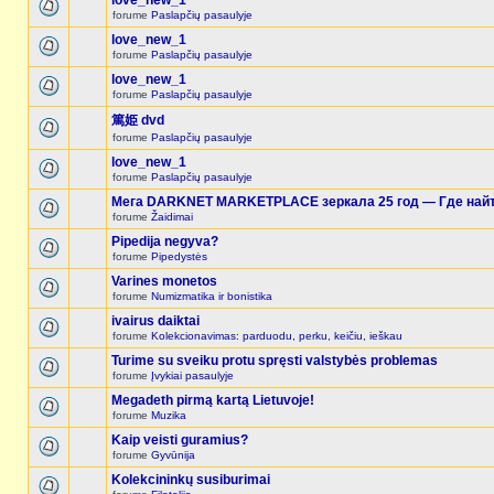
love_new_1
forume
Paslapčių pasaulyje
love_new_1
forume
Paslapčių pasaulyje
love_new_1
forume
Paslapčių pasaulyje
篤姫 dvd
forume
Paslapčių pasaulyje
love_new_1
forume
Paslapčių pasaulyje
Мега DARKNET MARKETPLACE зеркала 25 год — Где найт
forume
Žaidimai
Pipedija negyva?
forume
Pipedystės
Varines monetos
forume
Numizmatika ir bonistika
ivairus daiktai
forume
Kolekcionavimas: parduodu, perku, keičiu, ieškau
Turime su sveiku protu spręsti valstybės problemas
forume
Įvykiai pasaulyje
Megadeth pirmą kartą Lietuvoje!
forume
Muzika
Kaip veisti guramius?
forume
Gyvūnija
Kolekcininkų susiburimai