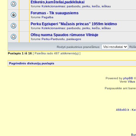
Etiketės,kamšteliai,padėkliukai
forume
Kolekcionavimas: parduodu, perku, keičiu, ieškau
Forumas - Tik suaugusiems
forume
Pagalba
Perku Egziuperi "Mažasis princas" 1959m leidimo
forume
Kolekcionavimas: parduodu, perku, keičiu, ieškau
Ofisų nuoma Spaudos rūmuose Vilniuje
forume
Perku-Parduodu, paslaugos
Rodyti paskutinius pranešimus:
Rūši
Puslapis
1
iš
16
[ Paieška rado 487 atitikmenis(ų) ]
Pagrindinis diskusijų puslapis
Powered by
phpBB
©
Vertė
Viliu
Paspauskite ant baneri
468x60.lt - Ke
Bur