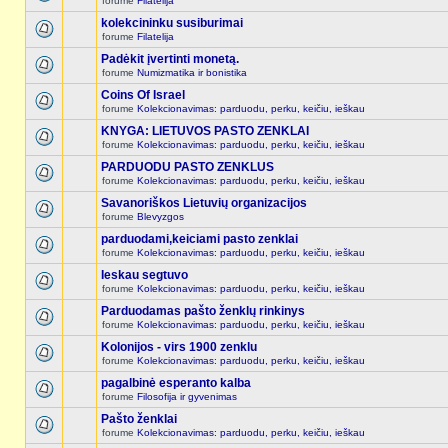
forume
Filatelija
kolekcininku susiburimai
forume
Filatelija
Padėkit įvertinti monetą.
forume
Numizmatika ir bonistika
Coins Of Israel
forume
Kolekcionavimas: parduodu, perku, keičiu, ieškau
KNYGA: LIETUVOS PASTO ZENKLAI
forume
Kolekcionavimas: parduodu, perku, keičiu, ieškau
PARDUODU PASTO ZENKLUS
forume
Kolekcionavimas: parduodu, perku, keičiu, ieškau
Savanoriškos Lietuvių organizacijos
forume
Blevyzgos
parduodami,keiciami pasto zenklai
forume
Kolekcionavimas: parduodu, perku, keičiu, ieškau
Ieskau segtuvo
forume
Kolekcionavimas: parduodu, perku, keičiu, ieškau
Parduodamas pašto ženklų rinkinys
forume
Kolekcionavimas: parduodu, perku, keičiu, ieškau
Kolonijos - virs 1900 zenklu
forume
Kolekcionavimas: parduodu, perku, keičiu, ieškau
pagalbinė esperanto kalba
forume
Filosofija ir gyvenimas
Pašto ženklai
forume
Kolekcionavimas: parduodu, perku, keičiu, ieškau