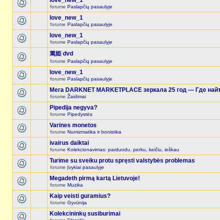
love_new_1
forume
Paslapčių pasaulyje
love_new_1
forume
Paslapčių pasaulyje
love_new_1
forume
Paslapčių pasaulyje
篤姫 dvd
forume
Paslapčių pasaulyje
love_new_1
forume
Paslapčių pasaulyje
Мега DARKNET MARKETPLACE зеркала 25 год — Где найт
forume
Žaidimai
Pipedija negyva?
forume
Pipedystės
Varines monetos
forume
Numizmatika ir bonistika
ivairus daiktai
forume
Kolekcionavimas: parduodu, perku, keičiu, ieškau
Turime su sveiku protu spręsti valstybės problemas
forume
Įvykiai pasaulyje
Megadeth pirmą kartą Lietuvoje!
forume
Muzika
Kaip veisti guramius?
forume
Gyvūnija
Kolekcininkų susiburimai