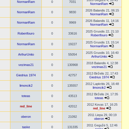
2026 Gegužė 4, 10:43
NormanRam
0
7031
NormanRam
2026 Balandis 21, 06:15
NormanRam
0
9830
NormanRam
2026 Balandis 11, 14:16
NormanRam
0
9969
NormanRam
2025 Gruodis 22, 21:10
Robertfouro
0
33616
Robertfouro
2025 Gruodis 13, 15:14
NormanRam
0
19227
NormanRam
2025 Gruodis 10, 16:40
ArthurUnito
0
55054
ArthurUnito
2018 Balandis 4, 12:38
vezimas21
0
130968
vezimas21
2013 Birželis 22, 17:43
Giedrius 1974
0
42757
Giedrius 1974
2012 Lapkritis 26, 16:48
limoncik2
0
135557
limoncik2
2012 Birželis 24, 17:35
toteas
0
43513
toteas
2012 Kovas 17, 16:25
red_line
0
42012
red_line
2011 Liepa 29, 00:19
oberon
0
21092
oberon
2011 Gegužė 5, 12:46
taske
0
131335