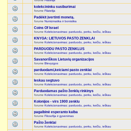
forume
Filatelija
kolekcininku susiburimai
forume
Filatelija
Padėkit įvertinti monetą.
forume
Numizmatika ir bonistika
Coins Of Israel
forume
Kolekcionavimas: parduodu, perku, keičiu, ieškau
KNYGA: LIETUVOS PASTO ZENKLAI
forume
Kolekcionavimas: parduodu, perku, keičiu, ieškau
PARDUODU PASTO ZENKLUS
forume
Kolekcionavimas: parduodu, perku, keičiu, ieškau
Savanoriškos Lietuvių organizacijos
forume
Blevyzgos
parduodami,keiciami pasto zenklai
forume
Kolekcionavimas: parduodu, perku, keičiu, ieškau
Ieskau segtuvo
forume
Kolekcionavimas: parduodu, perku, keičiu, ieškau
Parduodamas pašto ženklų rinkinys
forume
Kolekcionavimas: parduodu, perku, keičiu, ieškau
Kolonijos - virs 1900 zenklu
forume
Kolekcionavimas: parduodu, perku, keičiu, ieškau
pagalbinė esperanto kalba
forume
Filosofija ir gyvenimas
Pašto ženklai
forume
Kolekcionavimas: parduodu, perku, keičiu, ieškau