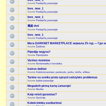
love_new_1
forume
Paslapčių pasaulyje
love_new_1
forume
Paslapčių pasaulyje
love_new_1
forume
Paslapčių pasaulyje
篤姫 dvd
forume
Paslapčių pasaulyje
love_new_1
forume
Paslapčių pasaulyje
Мега DARKNET MARKETPLACE зеркала 25 год — Где на
forume
Žaidimai
Pipedija negyva?
forume
Pipedystės
Varines monetos
forume
Numizmatika ir bonistika
ivairus daiktai
forume
Kolekcionavimas: parduodu, perku, keičiu, ieškau
Turime su sveiku protu spręsti valstybės problemas
forume
Įvykiai pasaulyje
Megadeth pirmą kartą Lietuvoje!
forume
Muzika
Kaip veisti guramius?
forume
Gyvūnija
Kolekcininkų susiburimai