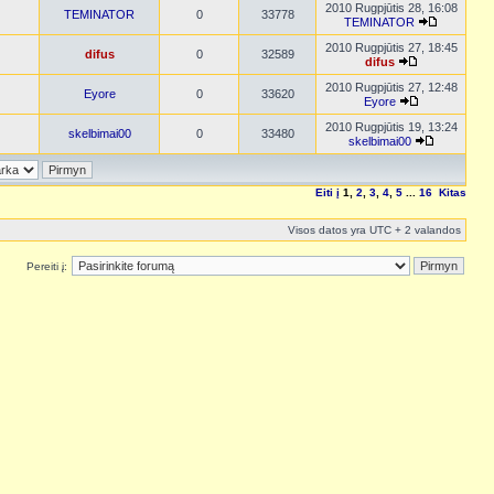
2010 Rugpjūtis 28, 16:08
TEMINATOR
0
33778
TEMINATOR
2010 Rugpjūtis 27, 18:45
difus
0
32589
difus
2010 Rugpjūtis 27, 12:48
Eyore
0
33620
Eyore
2010 Rugpjūtis 19, 13:24
skelbimai00
0
33480
skelbimai00
Eiti į
1
,
2
,
3
,
4
,
5
...
16
Kitas
Visos datos yra UTC + 2 valandos
Pereiti į: