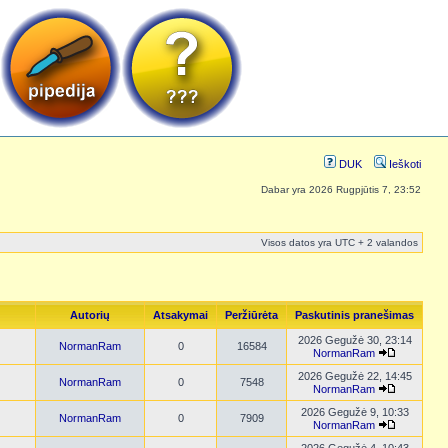
DUK
Ieškoti
Dabar yra 2026 Rugpjūtis 7, 23:52
Visos datos yra UTC + 2 valandos
Autorių
Atsakymai
Peržiūrėta
Paskutinis pranešimas
2026 Gegužė 30, 23:14
NormanRam
0
16584
NormanRam
2026 Gegužė 22, 14:45
NormanRam
0
7548
NormanRam
2026 Gegužė 9, 10:33
NormanRam
0
7909
NormanRam