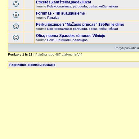
Etiketės,kamšteliai,padėkliukai
forume
Kolekcionavimas: parduodu, perku, keičiu, ieškau
Forumas - Tik suaugusiems
forume
Pagalba
Perku Egziuperi "Mažasis princas" 1959m leidimo
forume
Kolekcionavimas: parduodu, perku, keičiu, ieškau
Ofisų nuoma Spaudos rūmuose Vilniuje
forume
Perku-Parduodu, paslaugos
Rodyti paskutini
Puslapis
1
iš
16
[ Paieška rado 487 atitikmenis(ų) ]
Pagrindinis diskusijų puslapis