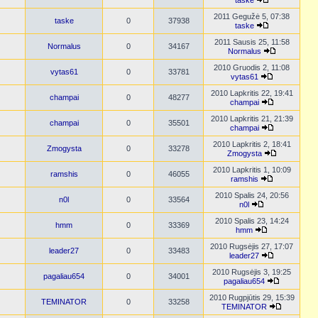
taske
2011 Gegužė 5, 07:38
taske
0
37938
taske
2011 Sausis 25, 11:58
Normalus
0
34167
Normalus
2010 Gruodis 2, 11:08
vytas61
0
33781
vytas61
2010 Lapkritis 22, 19:41
champai
0
48277
champai
2010 Lapkritis 21, 21:39
champai
0
35501
champai
2010 Lapkritis 2, 18:41
Zmogysta
0
33278
Zmogysta
2010 Lapkritis 1, 10:09
ramshis
0
46055
ramshis
2010 Spalis 24, 20:56
n0l
0
33564
n0l
2010 Spalis 23, 14:24
hmm
0
33369
hmm
2010 Rugsėjis 27, 17:07
leader27
0
33483
leader27
2010 Rugsėjis 3, 19:25
pagaliau654
0
34001
pagaliau654
2010 Rugpjūtis 29, 15:39
TEMINATOR
0
33258
TEMINATOR