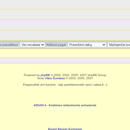
us pranešimus:
Rūšiuoti pagal:
Powered by
phpBB
© 2000, 2002, 2005, 2007 phpBB Group
Vertė
Vilius Šumskas
© 2003, 2005, 2007
Paspauskite ant banerio - taip pareklamuosite savo Laikas.lt :-)
468x60.lt - Keiskimes reklaminemis antrastemis
Burgzt Banner Exchange