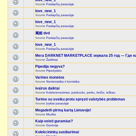
love_new_1
forume
Paslapčių pasaulyje
love_new_1
forume
Paslapčių pasaulyje
love_new_1
forume
Paslapčių pasaulyje
篤姫 dvd
forume
Paslapčių pasaulyje
love_new_1
forume
Paslapčių pasaulyje
Мега DARKNET MARKETPLACE зеркала 25 год — Где на
forume
Žaidimai
Pipedija negyva?
forume
Pipedystės
Varines monetos
forume
Numizmatika ir bonistika
ivairus daiktai
forume
Kolekcionavimas: parduodu, perku, keičiu, ieškau
Turime su sveiku protu spręsti valstybės problemas
forume
Įvykiai pasaulyje
Megadeth pirmą kartą Lietuvoje!
forume
Muzika
Kaip veisti guramius?
forume
Gyvūnija
Kolekcininkų susiburimai