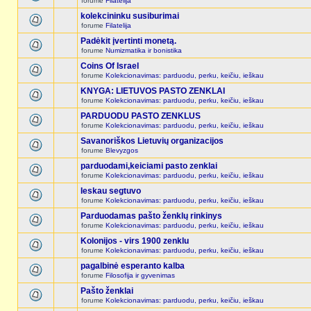
forume
Filatelija
kolekcininku susiburimai
forume
Filatelija
Padėkit įvertinti monetą.
forume
Numizmatika ir bonistika
Coins Of Israel
forume
Kolekcionavimas: parduodu, perku, keičiu, ieškau
KNYGA: LIETUVOS PASTO ZENKLAI
forume
Kolekcionavimas: parduodu, perku, keičiu, ieškau
PARDUODU PASTO ZENKLUS
forume
Kolekcionavimas: parduodu, perku, keičiu, ieškau
Savanoriškos Lietuvių organizacijos
forume
Blevyzgos
parduodami,keiciami pasto zenklai
forume
Kolekcionavimas: parduodu, perku, keičiu, ieškau
Ieskau segtuvo
forume
Kolekcionavimas: parduodu, perku, keičiu, ieškau
Parduodamas pašto ženklų rinkinys
forume
Kolekcionavimas: parduodu, perku, keičiu, ieškau
Kolonijos - virs 1900 zenklu
forume
Kolekcionavimas: parduodu, perku, keičiu, ieškau
pagalbinė esperanto kalba
forume
Filosofija ir gyvenimas
Pašto ženklai
forume
Kolekcionavimas: parduodu, perku, keičiu, ieškau