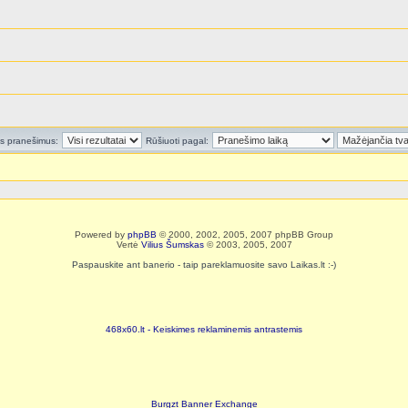
us pranešimus:
Rūšiuoti pagal:
Powered by
phpBB
© 2000, 2002, 2005, 2007 phpBB Group
Vertė
Vilius Šumskas
© 2003, 2005, 2007
Paspauskite ant banerio - taip pareklamuosite savo Laikas.lt :-)
468x60.lt - Keiskimes reklaminemis antrastemis
Burgzt Banner Exchange