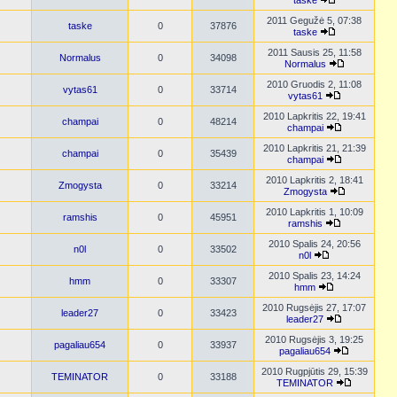
taske
2011 Gegužė 5, 07:38
taske
0
37876
taske
2011 Sausis 25, 11:58
Normalus
0
34098
Normalus
2010 Gruodis 2, 11:08
vytas61
0
33714
vytas61
2010 Lapkritis 22, 19:41
champai
0
48214
champai
2010 Lapkritis 21, 21:39
champai
0
35439
champai
2010 Lapkritis 2, 18:41
Zmogysta
0
33214
Zmogysta
2010 Lapkritis 1, 10:09
ramshis
0
45951
ramshis
2010 Spalis 24, 20:56
n0l
0
33502
n0l
2010 Spalis 23, 14:24
hmm
0
33307
hmm
2010 Rugsėjis 27, 17:07
leader27
0
33423
leader27
2010 Rugsėjis 3, 19:25
pagaliau654
0
33937
pagaliau654
2010 Rugpjūtis 29, 15:39
TEMINATOR
0
33188
TEMINATOR