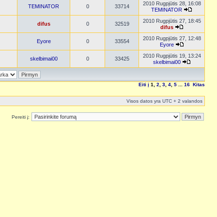
2010 Rugpjūtis 28, 16:08
TEMINATOR
0
33714
TEMINATOR
2010 Rugpjūtis 27, 18:45
difus
0
32519
difus
2010 Rugpjūtis 27, 12:48
Eyore
0
33554
Eyore
2010 Rugpjūtis 19, 13:24
skelbimai00
0
33425
skelbimai00
Eiti į
1
,
2
,
3
,
4
,
5
...
16
Kitas
Visos datos yra UTC + 2 valandos
Pereiti į: