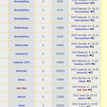
2026 Gegužė 4, 10:43
NormanRam
0
6976
NormanRam
2026 Balandis 21, 06:15
NormanRam
0
9774
NormanRam
2026 Balandis 11, 14:16
NormanRam
0
9916
NormanRam
2025 Gruodis 22, 21:10
Robertfouro
0
33563
Robertfouro
2025 Gruodis 13, 15:14
NormanRam
0
19167
NormanRam
2025 Gruodis 10, 16:40
ArthurUnito
0
54843
ArthurUnito
2018 Balandis 4, 12:38
vezimas21
0
130737
vezimas21
2013 Birželis 22, 17:43
Giedrius 1974
0
42684
Giedrius 1974
2012 Lapkritis 26, 16:48
limoncik2
0
135373
limoncik2
2012 Birželis 24, 17:35
toteas
0
43444
toteas
2012 Kovas 17, 16:25
red_line
0
41957
red_line
2011 Liepa 29, 00:19
oberon
0
21089
oberon
2011 Gegužė 5, 12:46
taske
0
131115