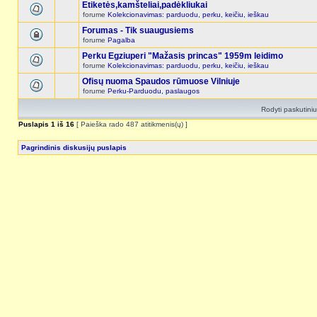
Etiketės,kamšteliai,padėkliukai
forume
Kolekcionavimas: parduodu, perku, keičiu, ieškau
Forumas - Tik suaugusiems
forume
Pagalba
Perku Egziuperi "Mažasis princas" 1959m leidimo
forume
Kolekcionavimas: parduodu, perku, keičiu, ieškau
Ofisų nuoma Spaudos rūmuose Vilniuje
forume
Perku-Parduodu, paslaugos
Rodyti paskutini
Puslapis
1
iš
16
[ Paieška rado 487 atitikmenis(ų) ]
Pagrindinis diskusijų puslapis