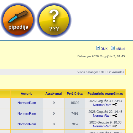
DUK
Ieškoti
Dabar yra 2026 Rugpjūtis 7, 01:45
Visos datos yra UTC + 2 valandos
Autorių
Atsakymai
Peržiūrėta
Paskutinis pranešimas
2026 Gegužė 30, 23:14
NormanRam
0
16392
NormanRam
2026 Gegužė 22, 14:45
NormanRam
0
7492
NormanRam
2026 Gegužė 9, 10:33
NormanRam
0
7857
NormanRam