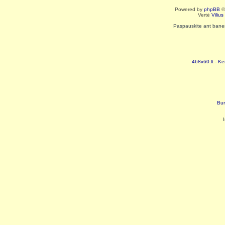
Powered by
phpBB
©
Vertė
Viliu
Paspauskite ant baneri
468x60.lt - Ke
Bur
I