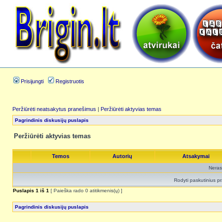
Prisijungti
Registruotis
Peržiūrėti neatsakytus pranešimus
|
Peržiūrėti aktyvias temas
Pagrindinis diskusijų puslapis
Peržiūrėti aktyvias temas
Temos
Autorių
Atsakymai
Neras
Rodyti paskutinius p
Puslapis
1
iš
1
[ Paieška rado 0 atitikmenis(ų) ]
Pagrindinis diskusijų puslapis