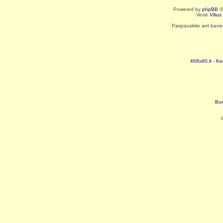
Powered by
phpBB
©
Vertė
Viliu
Paspauskite ant baneri
468x60.lt - Ke
Bur
I