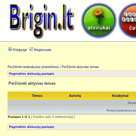
Prisijungti
Registruotis
Peržiūrėti neatsakytus pranešimus
|
Peržiūrėti aktyvias temas
Pagrindinis diskusijų puslapis
Peržiūrėti aktyvias temas
Temos
Autorių
Atsakymai
Neras
Rodyti paskutinius p
Puslapis
1
iš
1
[ Paieška rado 0 atitikmenis(ų) ]
Pagrindinis diskusijų puslapis