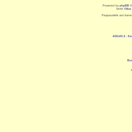
Powered by
phpBB
©
Vertė
Viliu
Paspauskite ant baneri
468x60.lt - Ke
Bur
I