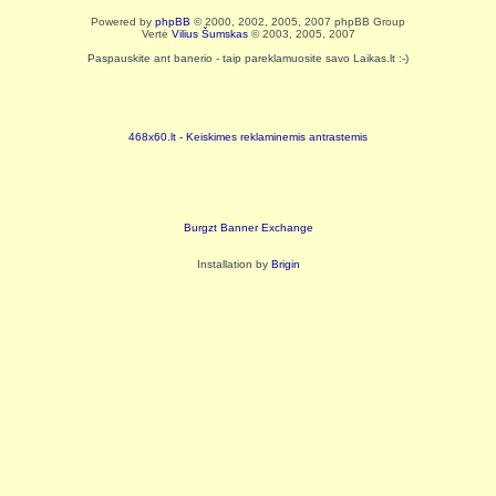
Powered by
phpBB
© 2000, 2002, 2005, 2007 phpBB Group
Vertė
Vilius Šumskas
© 2003, 2005, 2007
Paspauskite ant banerio - taip pareklamuosite savo Laikas.lt :-)
468x60.lt - Keiskimes reklaminemis antrastemis
Burgzt Banner Exchange
Installation by
Brigin