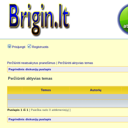
Prisijungti
Registruotis
Peržiūrėti neatsakytus pranešimus
|
Peržiūrėti aktyvias temas
Pagrindinis diskusijų puslapis
Peržiūrėti aktyvias temas
Temos
Autorių
Puslapis
1
iš
1
[ Paieška rado 0 atitikmenis(ų) ]
Pagrindinis diskusijų puslapis