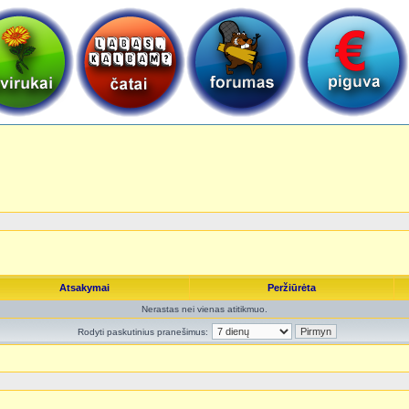
Atsakymai
Peržiūrėta
Nerastas nei vienas atitikmuo.
Rodyti paskutinius pranešimus: