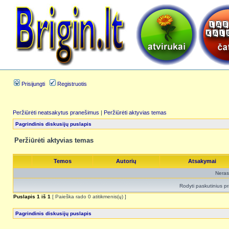
Prisijungti
Registruotis
Peržiūrėti neatsakytus pranešimus
|
Peržiūrėti aktyvias temas
Pagrindinis diskusijų puslapis
Peržiūrėti aktyvias temas
Temos
Autorių
Atsakymai
Neras
Rodyti paskutinius p
Puslapis
1
iš
1
[ Paieška rado 0 atitikmenis(ų) ]
Pagrindinis diskusijų puslapis