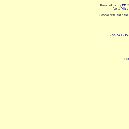
Powered by
phpBB
©
Vertė
Viliu
Paspauskite ant baneri
468x60.lt - Ke
Bur
I