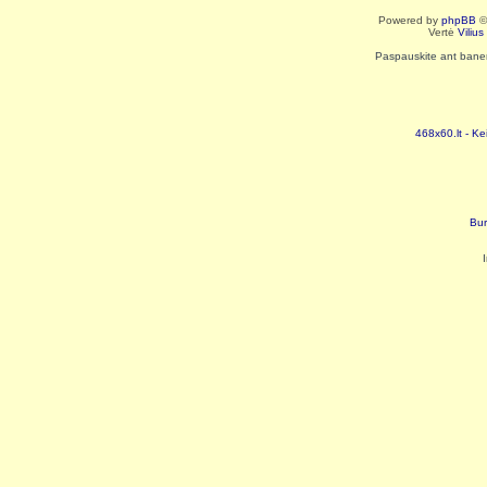
Powered by
phpBB
©
Vertė
Viliu
Paspauskite ant baneri
468x60.lt - Ke
Bur
I