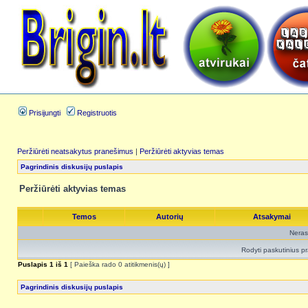
Prisijungti
Registruotis
Peržiūrėti neatsakytus pranešimus
|
Peržiūrėti aktyvias temas
Pagrindinis diskusijų puslapis
Peržiūrėti aktyvias temas
Temos
Autorių
Atsakymai
Neras
Rodyti paskutinius p
Puslapis
1
iš
1
[ Paieška rado 0 atitikmenis(ų) ]
Pagrindinis diskusijų puslapis