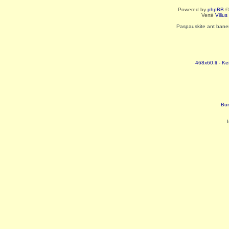
Powered by
phpBB
©
Vertė
Viliu
Paspauskite ant baneri
468x60.lt - Ke
Bur
I