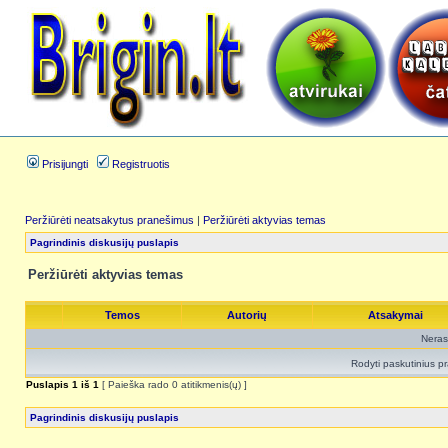
Prisijungti
Registruotis
Peržiūrėti neatsakytus pranešimus
|
Peržiūrėti aktyvias temas
Pagrindinis diskusijų puslapis
Peržiūrėti aktyvias temas
Temos
Autorių
Atsakymai
Neras
Rodyti paskutinius p
Puslapis
1
iš
1
[ Paieška rado 0 atitikmenis(ų) ]
Pagrindinis diskusijų puslapis