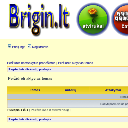
Prisijungti
Registruotis
Peržiūrėti neatsakytus pranešimus
|
Peržiūrėti aktyvias temas
Pagrindinis diskusijų puslapis
Peržiūrėti aktyvias temas
Temos
Autorių
Atsakymai
Neras
Rodyti paskutinius p
Puslapis
1
iš
1
[ Paieška rado 0 atitikmenis(ų) ]
Pagrindinis diskusijų puslapis