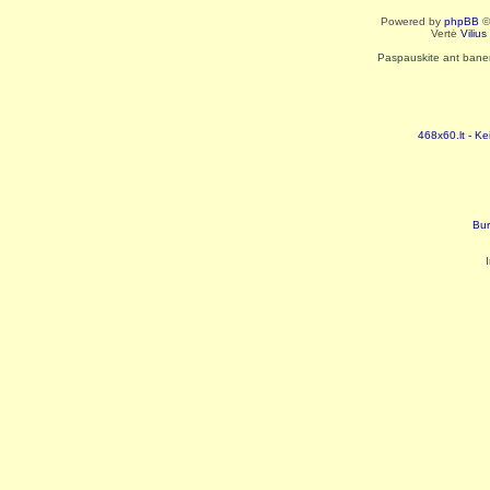
Powered by
phpBB
©
Vertė
Viliu
Paspauskite ant baneri
468x60.lt - Ke
Bur
I