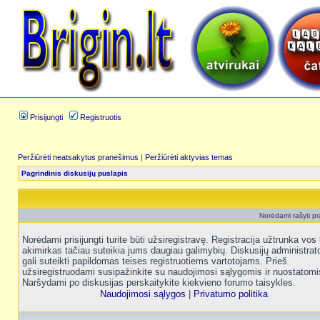
Prisijungti
Registruotis
Peržiūrėti neatsakytus pranešimus
|
Peržiūrėti aktyvias temas
Pagrindinis diskusijų puslapis
Norėdami rašyti pra
Norėdami prisijungti turite būti užsiregistravę. Registracija užtrunka vos 
akimirkas tačiau suteikia jums daugiau galimybių. Diskusijų administrat
gali suteikti papildomas teises registruotiems vartotojams. Prieš
užsiregistruodami susipažinkite su naudojimosi sąlygomis ir nuostatomi
Naršydami po diskusijas perskaitykite kiekvieno forumo taisykles.
Naudojimosi sąlygos
|
Privatumo politika