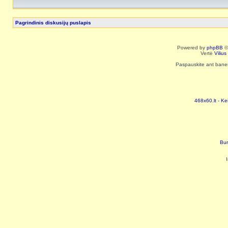
Pagrindinis diskusijų puslapis
Powered by
phpBB
©
Vertė
Viliu
Paspauskite ant baneri
468x60.lt - Ke
Bur
I