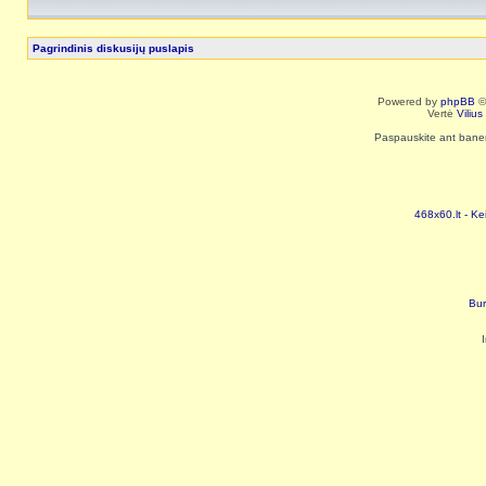
Pagrindinis diskusijų puslapis
Powered by
phpBB
©
Vertė
Viliu
Paspauskite ant baneri
468x60.lt - Ke
Bur
I