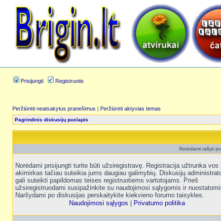
Prisijungti
Registruotis
Peržiūrėti neatsakytus pranešimus
|
Peržiūrėti aktyvias temas
Pagrindinis diskusijų puslapis
Norėdami rašyti pra
Norėdami prisijungti turite būti užsiregistravę. Registracija užtrunka vos 
akimirkas tačiau suteikia jums daugiau galimybių. Diskusijų administrat
gali suteikti papildomas teises registruotiems vartotojams. Prieš
užsiregistruodami susipažinkite su naudojimosi sąlygomis ir nuostatomi
Naršydami po diskusijas perskaitykite kiekvieno forumo taisykles.
Naudojimosi sąlygos
|
Privatumo politika