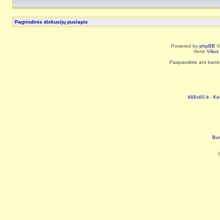
Pagrindinis diskusijų puslapis
Powered by
phpBB
©
Vertė
Viliu
Paspauskite ant baneri
468x60.lt - Ke
Bur
I