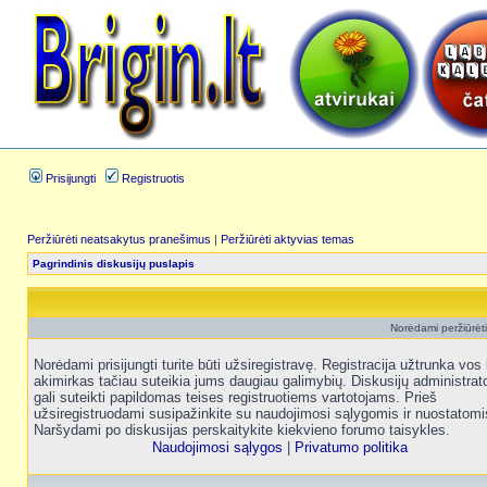
Prisijungti
Registruotis
Peržiūrėti neatsakytus pranešimus
|
Peržiūrėti aktyvias temas
Pagrindinis diskusijų puslapis
Norėdami peržiūrėti 
Norėdami prisijungti turite būti užsiregistravę. Registracija užtrunka vos 
akimirkas tačiau suteikia jums daugiau galimybių. Diskusijų administrat
gali suteikti papildomas teises registruotiems vartotojams. Prieš
užsiregistruodami susipažinkite su naudojimosi sąlygomis ir nuostatomi
Naršydami po diskusijas perskaitykite kiekvieno forumo taisykles.
Naudojimosi sąlygos
|
Privatumo politika