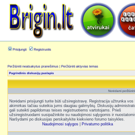
Prisijungti
Registruotis
Peržiūrėti neatsakytus pranešimus
|
Peržiūrėti aktyvias temas
Pagrindinis diskusijų puslapis
Norėdami peržiūrėti 
Norėdami prisijungti turite būti užsiregistravę. Registracija užtrunka vos 
akimirkas tačiau suteikia jums daugiau galimybių. Diskusijų administrat
gali suteikti papildomas teises registruotiems vartotojams. Prieš
užsiregistruodami susipažinkite su naudojimosi sąlygomis ir nuostatomi
Naršydami po diskusijas perskaitykite kiekvieno forumo taisykles.
Naudojimosi sąlygos
|
Privatumo politika