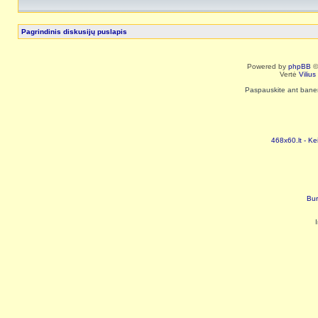
Pagrindinis diskusijų puslapis
Powered by
phpBB
©
Vertė
Viliu
Paspauskite ant baneri
468x60.lt - Ke
Bur
I