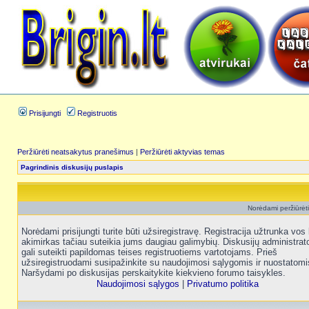
Prisijungti
Registruotis
Peržiūrėti neatsakytus pranešimus
|
Peržiūrėti aktyvias temas
Pagrindinis diskusijų puslapis
Norėdami peržiūrėti 
Norėdami prisijungti turite būti užsiregistravę. Registracija užtrunka vos 
akimirkas tačiau suteikia jums daugiau galimybių. Diskusijų administrat
gali suteikti papildomas teises registruotiems vartotojams. Prieš
užsiregistruodami susipažinkite su naudojimosi sąlygomis ir nuostatomi
Naršydami po diskusijas perskaitykite kiekvieno forumo taisykles.
Naudojimosi sąlygos
|
Privatumo politika