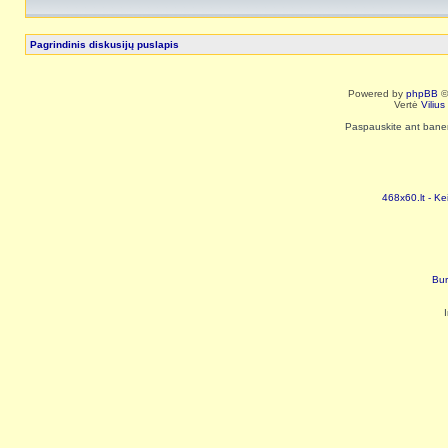
Pagrindinis diskusijų puslapis
Powered by
phpBB
©
Vertė
Viliu
Paspauskite ant baneri
468x60.lt - Ke
Bur
I