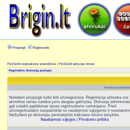
Prisijungti
Registruotis
Peržiūrėti neatsakytus pranešimus
|
Peržiūrėti aktyvias temas
Pagrindinis diskusijų puslapis
Norėdami peržiūrėti 
Norėdami prisijungti turite būti užsiregistravę. Registracija užtrunka vos 
akimirkas tačiau suteikia jums daugiau galimybių. Diskusijų administrat
gali suteikti papildomas teises registruotiems vartotojams. Prieš
užsiregistruodami susipažinkite su naudojimosi sąlygomis ir nuostatomi
Naršydami po diskusijas perskaitykite kiekvieno forumo taisykles.
Naudojimosi sąlygos
|
Privatumo politika