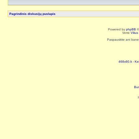
Pagrindinis diskusijų puslapis
Powered by
phpBB
©
Vertė
Viliu
Paspauskite ant baneri
468x60.lt - Ke
Bur
I